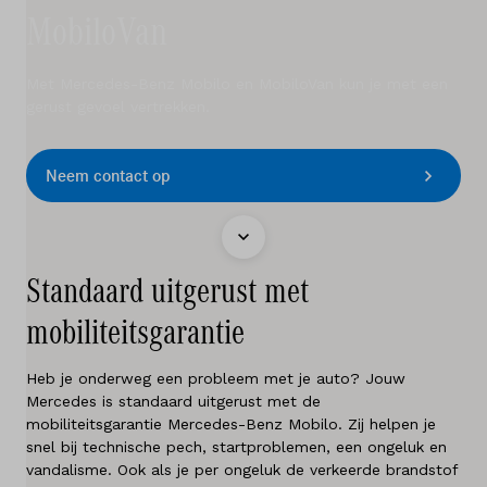
Elektrisch
MobiloVan
Service & onderhoud
Met Mercedes-Benz Mobilo en MobiloVan kun je met een
Diensten
gerust gevoel vertrekken.
Contact
Neem contact op
Mijn account
Standaard uitgerust met
Vacatures
mobiliteitsgarantie
Vergelijken
Heb je onderweg een probleem met je auto? Jouw
Mercedes is standaard uitgerust met de
Vestigingen
mobiliteitsgarantie Mercedes-Benz Mobilo. Zij helpen je
snel bij technische pech, startproblemen, een ongeluk en
Merken
vandalisme. Ook als je per ongeluk de verkeerde brandstof