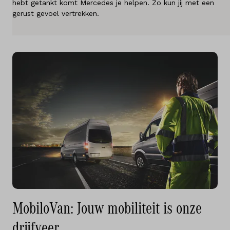
hebt getankt komt Mercedes je helpen. Zo kun jij met een
gerust gevoel vertrekken.
Diensten
Over ons
Kennis & advies
Land
Nederland
Taal
Nederlands
MobiloVan: Jouw mobiliteit is onze
drijfveer