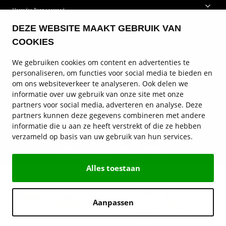
Mercedes-Benz voorraad
DEZE WEBSITE MAAKT GEBRUIK VAN
Mercedes-Benz bestelwagens
COOKIES
Mercedes-Benz modellen
We gebruiken cookies om content en advertenties te
personaliseren, om functies voor social media te bieden en
Mercedes-Benz onderhoud
om ons websiteverkeer te analyseren. Ook delen we
informatie over uw gebruik van onze site met onze
Mercedes-Benz diensten
partners voor social media, adverteren en analyse. Deze
partners kunnen deze gegevens combineren met andere
Mercedes-Benz vestigingen
informatie die u aan ze heeft verstrekt of die ze hebben
verzameld op basis van uw gebruik van hun services.
Service en contact
Autohart van Nederland
Alles toestaan
© Hedin Mobility Group 2026
Privacy statement
Disclaimer
Algemene voorwaarden
Cookies
Aanpassen