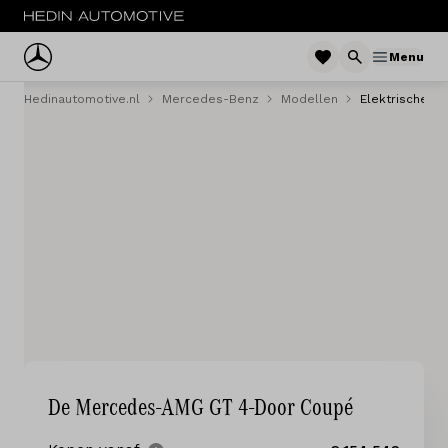
Menu
Hedinautomotive.nl
Mercedes-Benz
Modellen
Elektrische A
Menu
Nieuw
Occasions
Bestelwagens
Acties
Private lease
Zakelijke lease
De Mercedes-AMG GT 4-Door Coupé