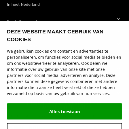
In heel Nederland
Mercedes-Benz voorraad
DEZE WEBSITE MAAKT GEBRUIK VAN
Mercedes-Benz bestelwagens
COOKIES
Mercedes-Benz modellen
We gebruiken cookies om content en advertenties te
personaliseren, om functies voor social media te bieden en
Mercedes-Benz onderhoud
om ons websiteverkeer te analyseren. Ook delen we
informatie over uw gebruik van onze site met onze
Mercedes-Benz diensten
partners voor social media, adverteren en analyse. Deze
partners kunnen deze gegevens combineren met andere
Mercedes-Benz vestigingen
informatie die u aan ze heeft verstrekt of die ze hebben
verzameld op basis van uw gebruik van hun services.
Service en contact
Autohart van Nederland
Alles toestaan
© Hedin Mobility Group 2026
Privacy statement
Disclaimer
Algemene voorwaarden
Cookies