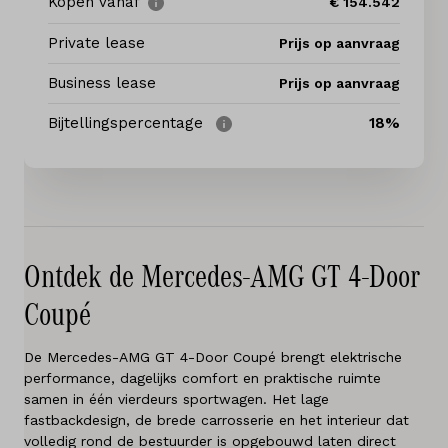
Elektrisch
Kopen vanaf
€ 154.542
Private lease
Prijs op aanvraag
Service & onderhoud
Business lease
Prijs op aanvraag
Diensten
Bijtellingspercentage
18%
Contact
Mijn account
Ontdek de Mercedes-AMG GT 4-Door
Vacatures
Coupé
Vergelijken
De Mercedes-AMG GT 4-Door Coupé brengt elektrische
Vestigingen
performance, dagelijks comfort en praktische ruimte
samen in één vierdeurs sportwagen. Het lage
fastbackdesign, de brede carrosserie en het interieur dat
Merken
volledig rond de bestuurder is opgebouwd laten direct