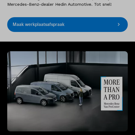
Mercedes-Benz-dealer Hedin Automotive. Tot snel!
Maak werkplaatsafspraak