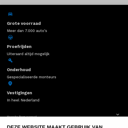
Grote voorraad
Meer dan 7.000 auto's
Proefrijden
Uiteraard altijd mogelijk
Onderhoud
Gespecialiseerde monteurs
Vestigingen
In heel Nederland
Mercedes-Benz voorraad
DEZE WEBSITE MAAKT GEBRUIK VAN