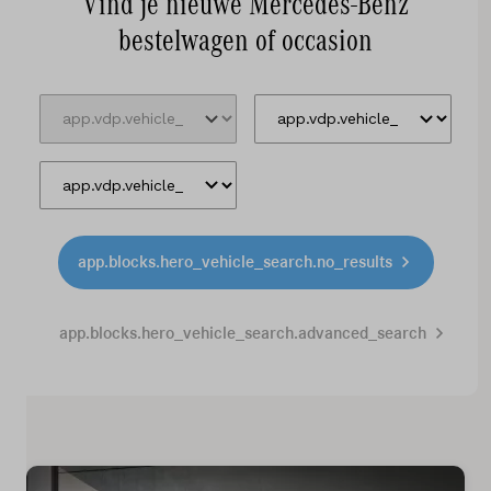
Vind je nieuwe Mercedes-Benz
Elektrisch
bestelwagen of occasion
Service & onderhoud
Diensten
Contact
Mijn account
app.blocks.hero_vehicle_search.no_results
Vacatures
app.blocks.hero_vehicle_search.advanced_search
Vergelijken
Vestigingen
Merken