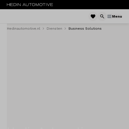
Menu
Hedinautomotive.nl
Diensten
Business Solutions
Menu
Nieuw
Occasions
Bedrijfswagens
Elektrisch
Leasen
Huren
Onderhoud