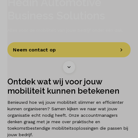
Hedin Automotive
Business Solutions
Schadeherstel
Diensten
Alles voor de mobiliteit van jouw bedrijf onder één dak.
Contact
Neem contact op
Mijn account
Ontdek wat wij voor jouw
Vacatures
mobiliteit kunnen betekenen
Vergelijken
Benieuwd hoe wij jouw mobiliteit slimmer en efficiënter
kunnen organiseren? Samen kijken we naar wat jouw
Vestigingen
organisatie echt nodig heeft. Onze accountmanagers
denken graag met je mee over praktische en
toekomstbestendige mobiliteitsoplossingen die passen bij
Merken
jouw bedrijf.