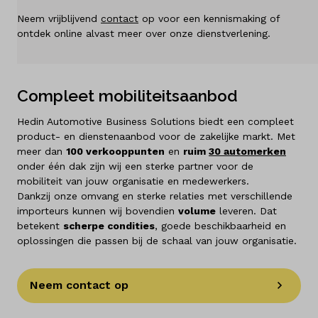
Diensten
Neem vrijblijvend
contact
op voor een kennismaking of
ontdek online alvast meer over onze dienstverlening.
Over ons
Kennis & advies
Compleet mobiliteitsaanbod
Land
Hedin Automotive Business Solutions biedt een compleet
product- en dienstenaanbod voor de zakelijke markt. Met
Nederland
meer dan
100 verkooppunten
en
ruim
30 automerken
onder één dak zijn wij een sterke partner voor de
Taal
mobiliteit van jouw organisatie en medewerkers.
Dankzij onze omvang en sterke relaties met verschillende
Nederlands
importeurs kunnen wij bovendien
volume
leveren. Dat
betekent
scherpe condities
, goede beschikbaarheid en
oplossingen die passen bij de schaal van jouw organisatie.
Neem contact op