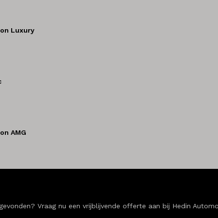
ion Luxury
c
tion AMG
onden? Vraag nu een vrijblijvende offerte aan bij Hedin Automoti