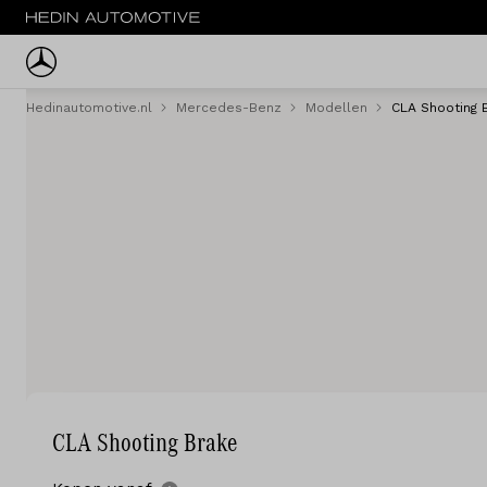
Hedinautomotive.nl
Mercedes-Benz
Modellen
CLA Shooting 
Menu
Nieuw
Occasions
Bestelwagens
Acties
Private lease
Zakelijke lease
CLA Shooting Brake