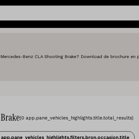
de Mercedes-Benz CLA Shooting Brake? Download de brochure en pri
 Brake
(
0
app.pane_vehicles_highlights.title.total_results
)
app.pane_vehicles_highlights.filters.bron.occasion.title