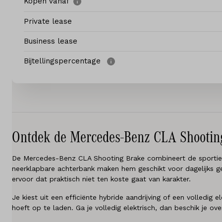
Elektrisch
Kopen vanaf
Private lease
Service & onderhoud
Business lease
Diensten
Bijtellingspercentage
Contact
Mijn account
Ontdek de Mercedes-Benz CLA Shootin
Vacatures
De Mercedes-Benz CLA Shooting Brake combineert de sportieve l
Vergelijken
neerklapbare achterbank maken hem geschikt voor dagelijks geb
ervoor dat praktisch niet ten koste gaat van karakter.
Vestigingen
Je kiest uit een efficiënte hybride aandrijving of een volledi
hoeft op te laden. Ga je volledig elektrisch, dan beschik je o
Merken