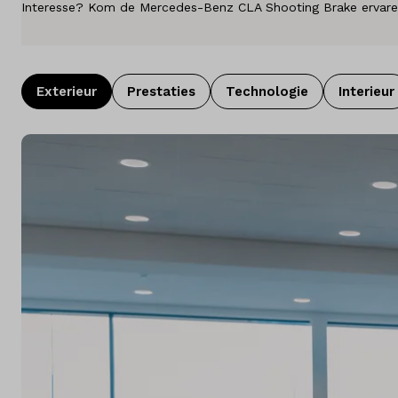
Interesse? Kom de Mercedes-Benz CLA Shooting Brake ervare
Diensten
Over ons
Exterieur
Prestaties
Technologie
Interieur
Kennis & advies
Land
Nederland
Taal
Nederlands