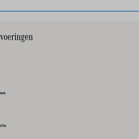
voeringen
ion
ric