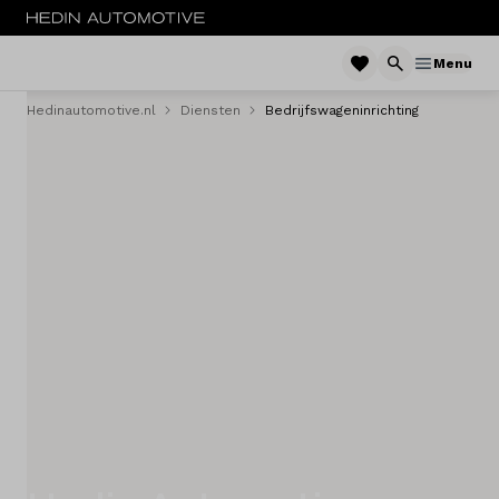
Menu
Hedinautomotive.nl
Diensten
Bedrijfswageninrichting
Menu
Nieuw
Occasions
Bedrijfswagens
Elektrisch
Leasen
Huren
Onderhoud