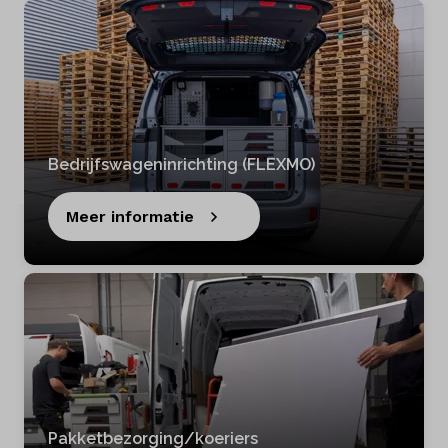
Diensten
Over ons
Kennis & advies
Bedrijfswageninrichting (FLEXMO)
Land
Nederland
Meer informatie
Taal
Nederlands
Pakketbezorging/koeriers