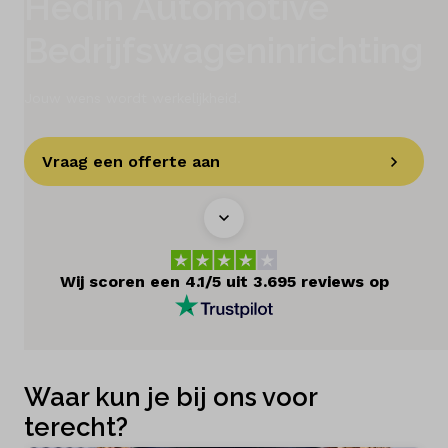
Hedin Automotive
Bedrijfswageninrichting
Schadeherstel
Diensten
Jouw wens wordt werkelijkheid.
Contact
Vraag een offerte aan
Mijn account
Vacatures
Wij scoren een 4.1/5 uit 3.695 reviews op
Vergelijken
Vestigingen
Waar kun je bij ons voor
Merken
terecht?