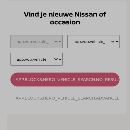
Vind je nieuwe Nissan of
Onderhoud
occasion
Diensten
Contact
Mijn account
APP.BLOCKS.HERO_VEHICLE_SEARCH.NO_RESULTS
Vacatures
Vergelijken
APP.BLOCKS.HERO_VEHICLE_SEARCH.ADVANCED_SE
Vestigingen
Merken