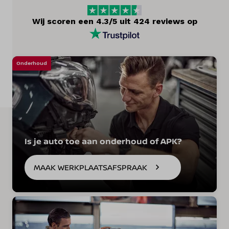
Diensten
Wij scoren een 4.3/5 uit 424 reviews op
Over ons
Kennis & advies
Onderhoud
Land
Nederland
Taal
Is je auto toe aan onderhoud of APK?
Nederlands
MAAK WERKPLAATSAFSPRAAK