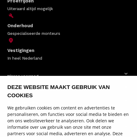
Proefrijden
Uiteraard altijd mogelijk
Onderhoud
Gespecialiseerde monteurs
Vestigingen
In heel Nederland
Nissan voorraad
DEZE WEBSITE MAAKT GEBRUIK VAN
Nissan bedrijfswagens
COOKIES
Nissan modellen
We gebruiken cookies om content en advertenties te
personaliseren, om functies voor social media te bieden en
Nissan onderhoud
om ons websiteverkeer te analyseren. Ook delen we
informatie over uw gebruik van onze site met onze
Nissan diensten
partners voor social media, adverteren en analyse. Deze