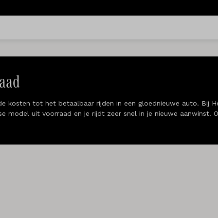
raad
 de kosten tot het betaalbaar rijden in een gloednieuwe auto. Bij
e model uit voorraad en je rijdt zeer snel in je nieuwe aanwinst.