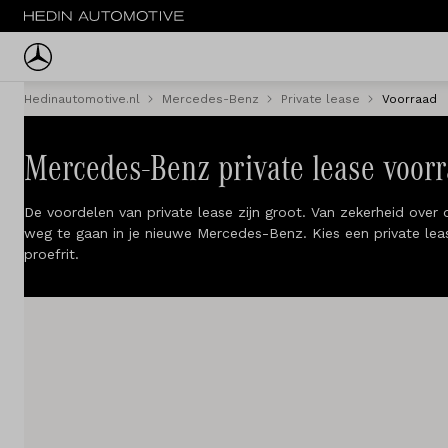
Hedinautomotive.nl
Mercedes-Benz
Private lease
Voorraad
Menu
Nieuw
Mercedes-Benz private lease voor
Occasions
De voordelen van private lease zijn groot. Van zekerheid over
weg te gaan in je nieuwe Mercedes-Benz. Kies een private leas
proefrit.
Bestelwagens
Acties
Private lease
Zakelijke lease