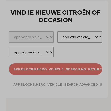
VIND JE NIEUWE CITROËN OF
Onderhoud
OCCASION
Diensten
Contact
Mijn account
Vacatures
APP.BLOCKS.HERO_VEHICLE_SEARCH.NO_RESULTS
Vergelijken
APP.BLOCKS.HERO_VEHICLE_SEARCH.ADVANCED_SEAR
Vestigingen
Merken