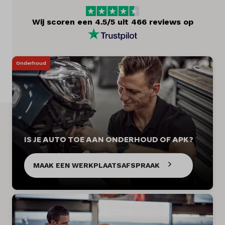
Diensten
Wij scoren een 4.5/5 uit 466 reviews op
Over ons
Kennis & advies
Onderhoud
Land
Nederland
Taal
IS JE AUTO TOE AAN ONDERHOUD OF APK?
Nederlands
MAAK EEN WERKPLAATSAFSPRAAK