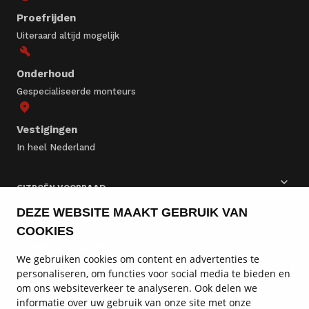
Proefrijden
Uiteraard altijd mogelijk
Onderhoud
Gespecialiseerde monteurs
Vestigingen
In heel Nederland
CITROËN VOORRAAD
DEZE WEBSITE MAAKT GEBRUIK VAN
CITROËN BEDRIJFSWAGENS
COOKIES
CITROËN MODELLEN
We gebruiken cookies om content en advertenties te
personaliseren, om functies voor social media te bieden en
CITROËN SERVICE & ONDERHOUD
om ons websiteverkeer te analyseren. Ook delen we
informatie over uw gebruik van onze site met onze
CITROËN DIENSTEN