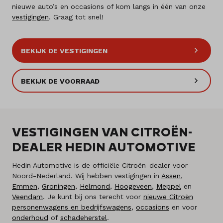
nieuwe auto’s en occasions of kom langs in één van onze
vestigingen
. Graag tot snel!
BEKIJK DE VESTIGINGEN
BEKIJK DE VOORRAAD
VESTIGINGEN VAN CITROËN-
DEALER HEDIN AUTOMOTIVE
Hedin Automotive is de officiële Citroën-dealer voor
Noord-Nederland. Wij hebben vestigingen in
Assen
,
Emmen
,
Groningen
,
Helmond
,
Hoogeveen
,
Meppel
en
Veendam
. Je kunt bij ons terecht voor
nieuwe Citroën
personenwagens en bedrijfswagens
,
occasions
en voor
onderhoud
of
schadeherstel
.