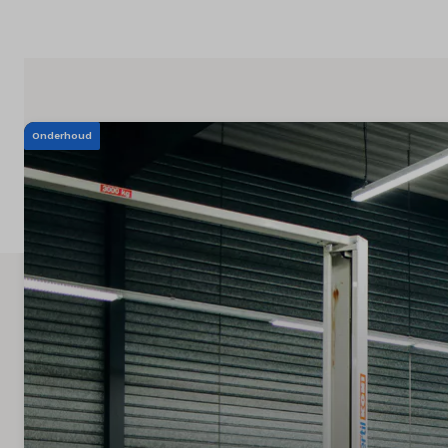
Merken
Diensten
Over ons
Onderhoud
Kennis & advies
Land
Nederland
Taal
Nederlands