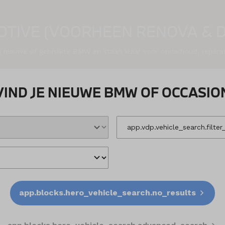
TIVE (VOORHEEN RENOVA & 
een nieuwe of gebruikte BMW en staan klaar voor onderhoud, repara
VIND JE NIEUWE BMW OF OCCASIO
app.blocks.hero_vehicle_search.no_results