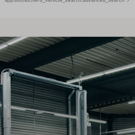
app.blocks.hero_vehicle_search.advanced_search