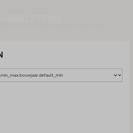
DUBBELSTEYN)
tie, schadeherstel of een van onze andere diensten.
N