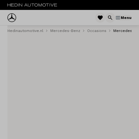
Menu
Hedinautomotive.nl
Mercedes-Benz
Occasions
Mercedes-Ben
Menu
Nieuw
Occasions
Bestelwagens
Acties
Private lease
Zakelijke lease