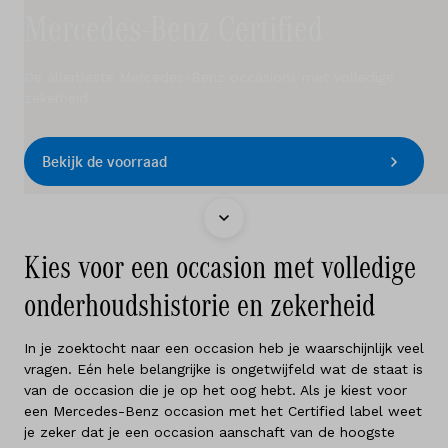
Elektrisch
Mercedes-Benz Certified
Service & onderhoud
De allerbeste Mercedes-Benz occasions met volledige
Diensten
zekerheid.
Contact
Bekijk de voorraad
Mijn account
Kies voor een occasion met volledige
Vacatures
onderhoudshistorie en zekerheid
Vergelijken
In je zoektocht naar een occasion heb je waarschijnlijk veel
vragen. Eén hele belangrijke is ongetwijfeld wat de staat is
Vestigingen
van de occasion die je op het oog hebt. Als je kiest voor
een Mercedes-Benz occasion met het Certified label weet
Merken
je zeker dat je een occasion aanschaft van de hoogste