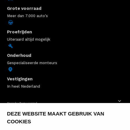
Grote voorraad
Meer dan 7.000 auto's
Proefrijden
Uiteraard altijd mogelijk
Onderhoud
Gespecialiseerde monteurs
Vestigingen
In heel Nederland
Mercedes-Benz voorraad
DEZE WEBSITE MAAKT GEBRUIK VAN
Mercedes-Benz bestelwagens
COOKIES
Mercedes-Benz modellen