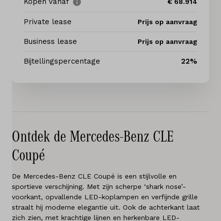
Elektrisch
Kopen vanaf
€ 68.914
Private lease
Prijs op aanvraag
Service & onderhoud
Business lease
Prijs op aanvraag
Diensten
Bijtellingspercentage
22%
Contact
Mijn account
Ontdek de Mercedes-Benz CLE
Vacatures
Coupé
Vergelijken
De Mercedes-Benz CLE Coupé is een stijlvolle en
Vestigingen
sportieve verschijning. Met zijn scherpe ‘shark nose’-
voorkant, opvallende LED-koplampen en verfijnde grille
straalt hij moderne elegantie uit. Ook de achterkant laat
Merken
zich zien, met krachtige lijnen en herkenbare LED-