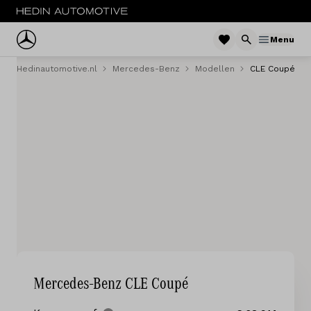
Menu
Hedinautomotive.nl
Mercedes-Benz
Modellen
CLE Coupé
Menu
Nieuw
Occasions
Bestelwagens
Acties
Private lease
Zakelijke lease
Mercedes-Benz CLE Coupé