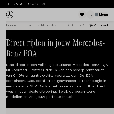
Menu
Hedinautomotive.nl
Mercedes-Benz
Acties
EQA Voorraad ni
Menu
Nieuw
Direct rijden in jouw Mercedes-
Benz EQA
Occasions
Stap direct in een volledig elektrische Mercedes-Benz EQA
Bestelwagens
uit voorraad. Profiteer tijdelijk van een scherp rentetarief
van 0,49% en aantrekkelijke voorwaarden. De EQA
Acties
combineert luxe, comfort en geavanceerde technologie in
een moderne SUV. Dankzij het ruime aanbod rijdt je direct
Private lease
weg in jouw ideale uitvoering. Bekijk de beschikbare
modellen en vind jouw perfecte match.
Zakelijke lease