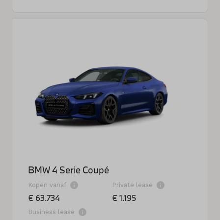
BMW 4 Serie Coupé
Kopen vanaf
Private lease
€ 63.734
€ 1.195
Business lease