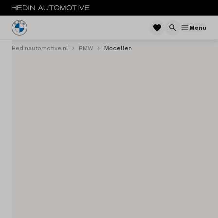
Menu
Hedinautomotive.nl
BMW
Modellen
Menu
Nieuw
Occasions
Private lease
Zakelijke lease
Financieren
Elektrisch
Onderhoud