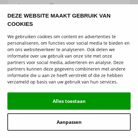
Business lease
€ 799
DEZE WEBSITE MAAKT GEBRUIK VAN
COOKIES
Met zijn krachtige looks, zuinige motoren en fijne
We gebruiken cookies om content en advertenties te
interieur, de best beoordeelde zakelijke auto
personaliseren, om functies voor social media te bieden en
2025.
om ons websiteverkeer te analyseren. Ook delen we
informatie over uw gebruik van onze site met onze
partners voor social media, adverteren en analyse. Deze
Meer informatie
partners kunnen deze gegevens combineren met andere
informatie die u aan ze heeft verstrekt of die ze hebben
verzameld op basis van uw gebruik van hun services.
Alles toestaan
Aanpassen