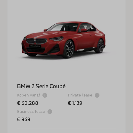
BMW 2 Serie Coupé
Kopen vanaf
Private lease
€ 60.288
€ 1.139
Business lease
€ 969