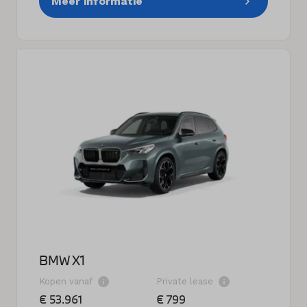
Meer informatie
BMW X1
Kopen vanaf
Private lease
€ 53.961
€ 799