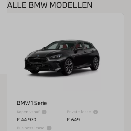
ALLE BMW MODELLEN
Merken
Diensten
Over ons
Kennis & advies
Land
Nederland
Taal
Nederlands
BMW 1 Serie
Kopen vanaf
Private lease
€ 44.970
€ 649
Business lease