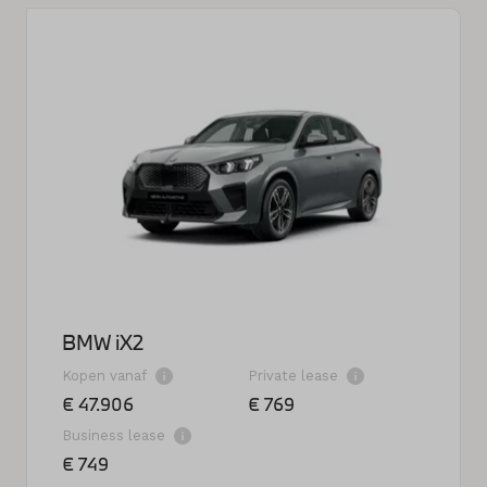
BMW iX2
Kopen vanaf
Private lease
€ 47.906
€ 769
Business lease
€ 749