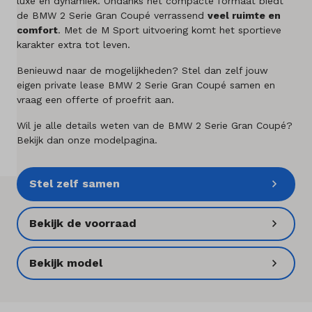
luxe en dynamiek. Ondanks het compacte formaat biedt
Merken
de BMW 2 Serie Gran Coupé verrassend
veel ruimte en
comfort
. Met de M Sport uitvoering komt het sportieve
karakter extra tot leven.
Diensten
Benieuwd naar de mogelijkheden? Stel dan zelf jouw
Over ons
eigen private lease BMW 2 Serie Gran Coupé samen en
vraag een offerte of proefrit aan.
Kennis & advies
Wil je alle details weten van de BMW 2 Serie Gran Coupé?
Bekijk dan onze modelpagina.
Land
Nederland
Stel zelf samen
Taal
Bekijk de voorraad
Nederlands
Bekijk model