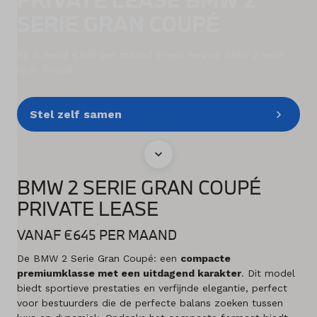
SERIE GRAN COUPÉ
Diensten
Rij al vanaf €645 per maand in een nieuwe BMW 2 serie
Acties
Gran Coupé.
Contact
Stel zelf samen
Naar MINI
BMW 2 SERIE GRAN COUPÉ
Mijn account
PRIVATE LEASE
Vacatures
VANAF €645 PER MAAND
De BMW 2 Serie Gran Coupé: een
compacte
Vergelijken
premiumklasse met een uitdagend karakter
. Dit model
biedt sportieve prestaties en verfijnde elegantie, perfect
Vestigingen
voor bestuurders die de perfecte balans zoeken tussen