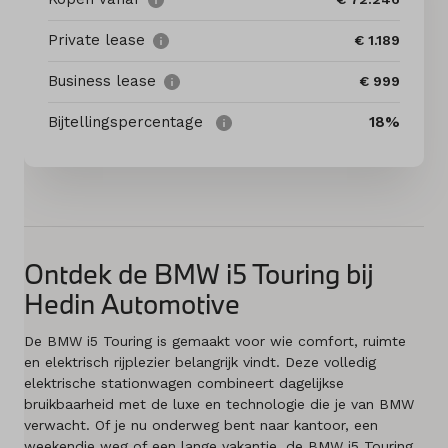
Private lease
€ 1.189
Diensten
Business lease
€ 999
Acties
Bijtellingspercentage
18%
Contact
Naar MINI
Ontdek de BMW i5 Touring bij
Mijn account
Hedin Automotive
Vacatures
De BMW i5 Touring is gemaakt voor wie comfort, ruimte
en elektrisch rijplezier belangrijk vindt. Deze volledig
Vergelijken
elektrische stationwagen combineert dagelijkse
bruikbaarheid met de luxe en technologie die je van BMW
Vestigingen
verwacht. Of je nu onderweg bent naar kantoor, een
weekendje weg of een lange vakantie, de BMW i5 Touring