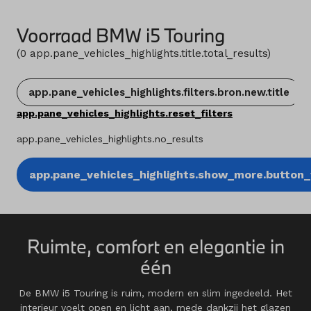
Voorraad BMW i5 Touring
(
0
app.pane_vehicles_highlights.title.total_results
)
app.pane_vehicles_highlights.filters.bron.new.title
app.pane_vehicles_highlights.reset_filters
app.pane_vehicles_highlights.no_results
app.pane_vehicles_highlights.show_more.button_t
Ruimte, comfort en elegantie in
één
De BMW i5 Touring is ruim, modern en slim ingedeeld. Het
interieur voelt open en licht aan, mede dankzij het glazen