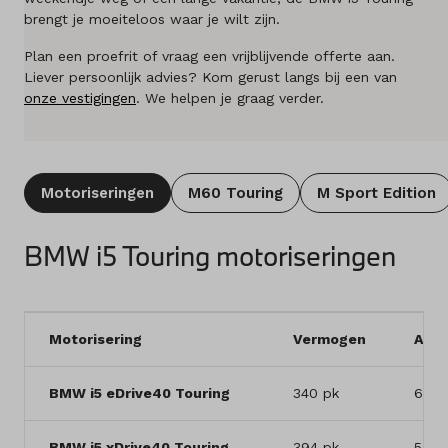
brengt je moeiteloos waar je wilt zijn.
Merken
Plan een proefrit of vraag een vrijblijvende offerte aan.
Diensten
Liever persoonlijk advies? Kom gerust langs bij een van
onze vestigingen
. We helpen je graag verder.
Over ons
Kennis & advies
Motoriseringen
M60 Touring
M Sport Edition
Land
Nederland
BMW i5 Touring motoriseringen
Taal
Nederlands
Motorisering
Vermogen
Acce
BMW i5 eDrive40 Touring
340 pk
6,1 s
BMW i5 xDrive40 Touring
394 pk
5,5 