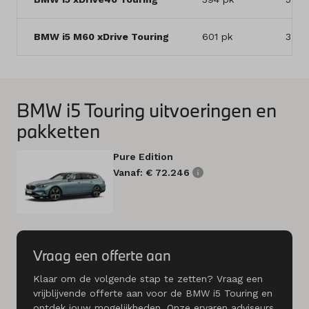
BMW i5 M60 xDrive Touring
601 pk
3,9 
BMW i5 Touring uitvoeringen en
pakketten
Pure Edition
Vanaf: € 72.246
Vraag een offerte aan
Klaar om de volgende stap te zetten? Vraag een
vrijblijvende offerte aan voor de BMW i5 Touring en
ontdek jouw mogelijkheden. Onze ervaren adviseurs