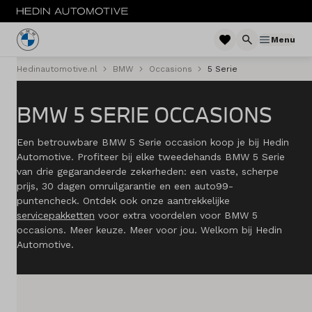
Menu
Hedinautomotive.nl
BMW
Occasions
5 Serie
Menu
BMW 5 SERIE OCCASIONS
Nieuw
Een betrouwbare BMW 5 Serie occasion koop je bij Hedin
Occasions
Automotive. Profiteer bij elke tweedehands BMW 5 Serie
van drie gegarandeerde zekerheden: een vaste, scherpe
Private lease
prijs, 30 dagen omruilgarantie en een auto99-
puntencheck. Ontdek ook onze aantrekkelijke
Zakelijke lease
servicepakketten
voor extra voordelen voor BMW 5
occasions. Meer keuze. Meer voor jou. Welkom bij Hedin
Automotive.
Financieren
Elektrisch
Onderhoud