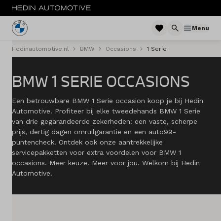
Menu
Hedinautomotive.nl
BMW
Occasions
1 Serie
Menu
BMW 1 SERIE OCCASIONS
Nieuw
Een betrouwbare BMW 1 Serie occasion koop je bij Hedin
Occasions
Automotive. Profiteer bij elke tweedehands BMW 1 Serie
van drie gegarandeerde zekerheden: een vaste, scherpe
Private lease
prijs, dertig dagen omruilgarantie en een auto99-
puntencheck. Ontdek ook onze aantrekkelijke
Zakelijke lease
servicepakketten voor extra voordelen voor BMW 1
occasions. Meer keuze. Meer voor jou. Welkom bij Hedin
Automotive.
Financieren
Elektrisch
Onderhoud