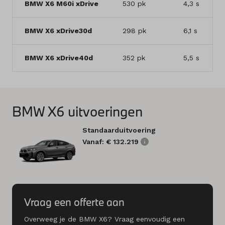
BMW X6 M60i xDrive
530 pk
4,3 s
BMW X6 xDrive30d
298 pk
6,1 s
BMW X6 xDrive40d
352 pk
5,5 s
BMW X6 uitvoeringen
Standaarduitvoering
Vanaf: € 132.219
Vraag een offerte aan
Overweeg je de BMW X6? Vraag eenvoudig een