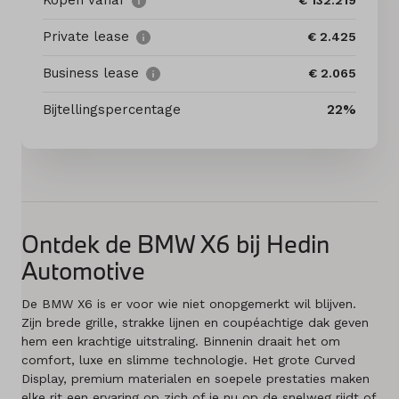
Kopen vanaf
€ 132.219
Private lease
€ 2.425
Diensten
Business lease
€ 2.065
Acties
Bijtellingspercentage
22%
Contact
Naar MINI
Ontdek de BMW X6 bij Hedin
Mijn account
Automotive
Vacatures
De BMW X6 is er voor wie niet onopgemerkt wil blijven.
Zijn brede grille, strakke lijnen en coupéachtige dak geven
Vergelijken
hem een krachtige uitstraling. Binnenin draait het om
comfort, luxe en slimme technologie. Het grote Curved
Vestigingen
Display, premium materialen en soepele prestaties maken
elke rit een ervaring op zich of je nu op de snelweg rijdt of