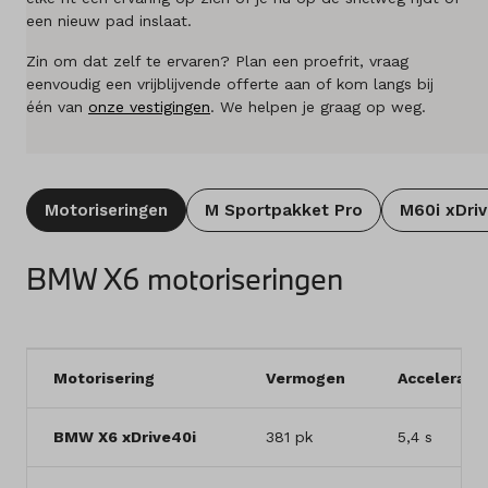
een nieuw pad inslaat.
Merken
Zin om dat zelf te ervaren? Plan een proefrit, vraag
Diensten
eenvoudig een vrijblijvende offerte aan of kom langs bij
één van
onze vestigingen
. We helpen je graag op weg.
Over ons
Kennis & advies
Motoriseringen
M Sportpakket Pro
M60i xDriv
Land
Nederland
BMW X6 motoriseringen
Taal
Nederlands
Motorisering
Vermogen
Acceleratie
BMW X6 xDrive40i
381 pk
5,4 s