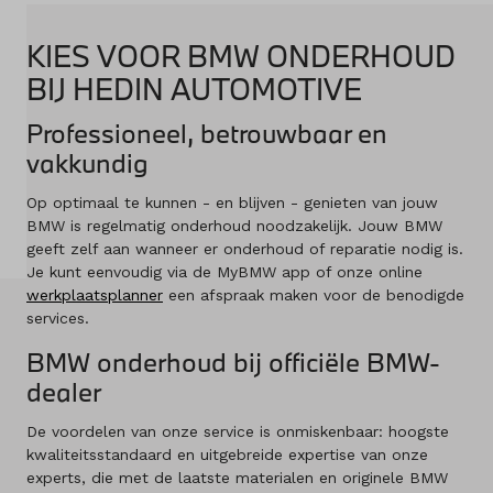
Merken
KIES VOOR BMW ONDERHOUD
Diensten
BIJ HEDIN AUTOMOTIVE
Professioneel, betrouwbaar en
Over ons
vakkundig
Kennis & advies
Op optimaal te kunnen - en blijven - genieten van jouw
BMW is regelmatig onderhoud noodzakelijk. Jouw BMW
Land
geeft zelf aan wanneer er onderhoud of reparatie nodig is.
Nederland
Je kunt eenvoudig via de MyBMW app of onze online
werkplaatsplanner
een afspraak maken voor de benodigde
services.
Taal
BMW onderhoud bij officiële BMW-
Nederlands
dealer
De voordelen van onze service is onmiskenbaar: hoogste
kwaliteitsstandaard en uitgebreide expertise van onze
experts, die met de laatste materialen en originele BMW