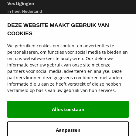
Vestigingen
In heel Nederland
DEZE WEBSITE MAAKT GEBRUIK VAN
BMW voorraad
COOKIES
BMW modellen
We gebruiken cookies om content en advertenties te
personaliseren, om functies voor social media te bieden en
BMW onderhoud
om ons websiteverkeer te analyseren. Ook delen we
informatie over uw gebruik van onze site met onze
BMW diensten
partners voor social media, adverteren en analyse. Deze
partners kunnen deze gegevens combineren met andere
Service en contact
informatie die u aan ze heeft verstrekt of die ze hebben
verzameld op basis van uw gebruik van hun services.
BMW vestigingen
Autohart van Nederland
Alles toestaan
© Hedin Mobility Group 2026
Privacy statement
Disclaimer
Algemene voorwaarden
Cookies
Aanpassen