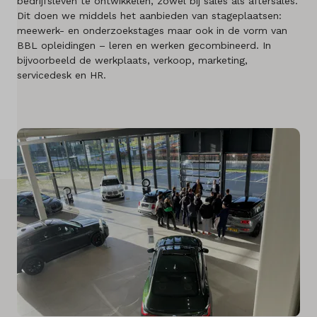
bedrijfsleven te ontwikkelen, zowel bij sales als aftersales.
Merken
Dit doen we middels het aanbieden van stageplaatsen:
meewerk- en onderzoekstages maar ook in de vorm van
BBL opleidingen – leren en werken gecombineerd. In
Diensten
bijvoorbeeld de werkplaats, verkoop, marketing,
servicedesk en HR.
Over ons
Kennis & advies
Land
Nederland
Taal
Nederlands