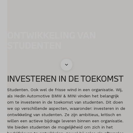
Diensten
Acties
ONTWIKKELING VAN
STUDENTEN
Contact
Naar MINI
INVESTEREN IN DE TOEKOMST
Mijn account
Studenten. Ook wel de frisse wind in een organisatie. Wij,
Vacatures
als Hedin Automotive BMW & MINI vinden het belangrijk
om te investeren in de toekomst van studenten. Dit doen
we op verschillende aspecten, waaronder: investeren in de
Vergelijken
ontwikkeling van studenten. Ze zijn ambitieus, kritisch en
willen een actieve bijdrage leveren binnen een organisatie.
Vestigingen
We bieden studenten de mogelijkheid om zich in het