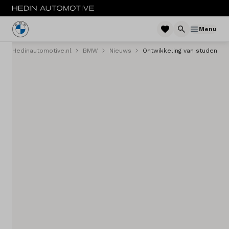
Menu
Hedinautomotive.nl
BMW
Nieuws
Ontwikkeling van studenten
Menu
Nieuw
Occasions
Private lease
Zakelijke lease
Financieren
Elektrisch
Onderhoud