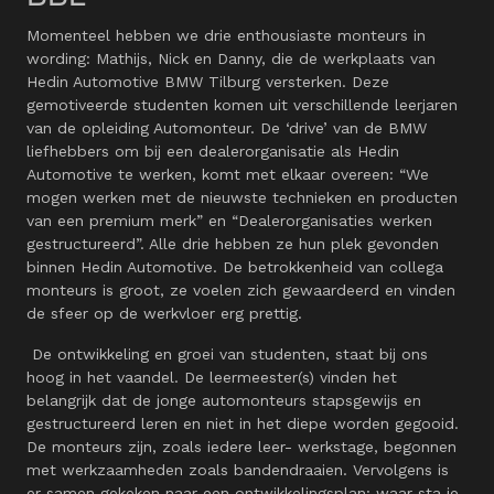
Momenteel hebben we drie enthousiaste monteurs in
wording: Mathijs, Nick en Danny, die de werkplaats van
Hedin Automotive BMW Tilburg versterken. Deze
gemotiveerde studenten komen uit verschillende leerjaren
van de opleiding Automonteur. De ‘drive’ van de BMW
liefhebbers om bij een dealerorganisatie als Hedin
Automotive te werken, komt met elkaar overeen: “We
mogen werken met de nieuwste technieken en producten
van een premium merk” en “Dealerorganisaties werken
gestructureerd”. Alle drie hebben ze hun plek gevonden
binnen Hedin Automotive. De betrokkenheid van collega
monteurs is groot, ze voelen zich gewaardeerd en vinden
de sfeer op de werkvloer erg prettig.
De ontwikkeling en groei van studenten, staat bij ons
hoog in het vaandel. De leermeester(s) vinden het
belangrijk dat de jonge automonteurs stapsgewijs en
gestructureerd leren en niet in het diepe worden gegooid.
De monteurs zijn, zoals iedere leer- werkstage, begonnen
met werkzaamheden zoals bandendraaien. Vervolgens is
er samen gekeken naar een ontwikkelingsplan: waar sta je