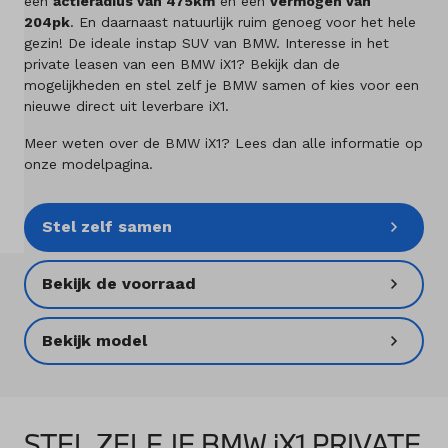
een
actieradius van 475km
en een
vermogen van
Merken
204pk
. En daarnaast natuurlijk ruim genoeg voor het hele
gezin! De ideale instap SUV van BMW. Interesse in het
private leasen van een BMW iX1? Bekijk dan de
Diensten
mogelijkheden en stel zelf je BMW samen of kies voor een
nieuwe direct uit leverbare iX1.
Over ons
Meer weten over de BMW iX1? Lees dan alle informatie op
onze modelpagina.
Kennis & advies
Land
Stel zelf samen
Nederland
Bekijk de voorraad
Taal
Nederlands
Bekijk model
STEL ZELF JE BMW iX1 PRIVATE