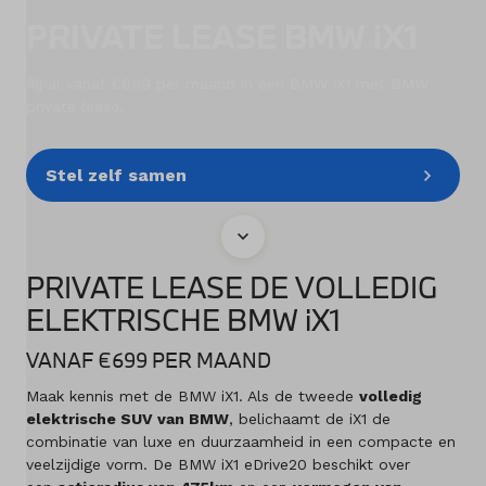
PRIVATE LEASE BMW iX1
Diensten
Rij al vanaf €699 per maand in een BMW iX1 met BMW
Acties
private lease.
Contact
Stel zelf samen
Naar MINI
PRIVATE LEASE DE VOLLEDIG
Mijn account
ELEKTRISCHE BMW iX1
Vacatures
VANAF €699 PER MAAND
Maak kennis met de BMW iX1. Als de tweede
volledig
Vergelijken
elektrische SUV van BMW
, belichaamt de iX1 de
combinatie van luxe en duurzaamheid in een compacte en
Vestigingen
veelzijdige vorm. De BMW iX1 eDrive20 beschikt over