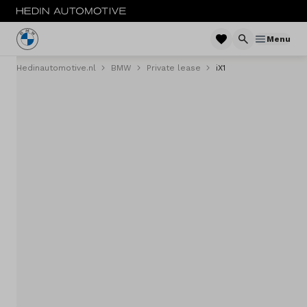
Menu
Hedinautomotive.nl
BMW
Private lease
iX1
Menu
Nieuw
Occasions
Private lease
Zakelijke lease
Financieren
Elektrisch
Onderhoud