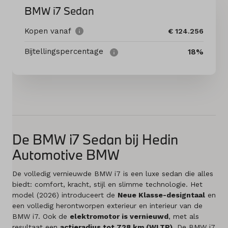
BMW i7 Sedan
Diensten
Kopen vanaf
€ 124.256
Acties
Bijtellingspercentage
18%
Contact
Naar MINI
De BMW i7 Sedan bij Hedin
Mijn account
Automotive BMW
Vacatures
De volledig vernieuwde BMW i7 is een luxe sedan die alles
biedt: comfort, kracht, stijl en slimme technologie. Het
Vergelijken
model (2026) introduceert de
Neue Klasse-designtaal
en
een volledig herontworpen exterieur en interieur van de
Vestigingen
BMW i7. Ook de
elektromotor is vernieuwd
, met als
resultaat een
actieradius tot 728 km (WLTP)
. De BMW i7