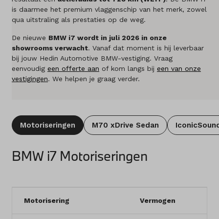
is daarmee het premium vlaggenschip van het merk, zowel
Merken
qua uitstraling als prestaties op de weg.
Diensten
De nieuwe
BMW i7 wordt in juli 2026 in onze
showrooms verwacht
. Vanaf dat moment is hij leverbaar
Over ons
bij jouw Hedin Automotive BMW-vestiging. Vraag
eenvoudig
een offerte aan
of kom langs bij
een van onze
vestigingen
. We helpen je graag verder.
Kennis & advies
Land
Nederland
Motoriseringen
M70 xDrive Sedan
IconicSound
Taal
BMW i7 Motoriseringen
Nederlands
Motorisering
Vermogen