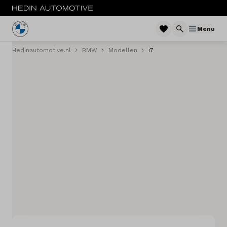
Menu
Hedinautomotive.nl
BMW
Modellen
i7
Menu
Nieuw
Occasions
Private lease
Zakelijke lease
Financieren
Elektrisch
Onderhoud