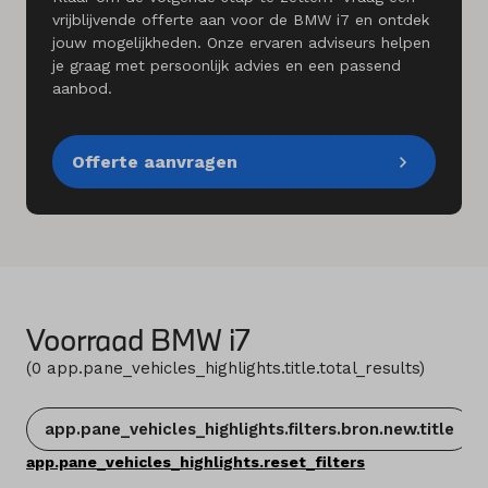
vrijblijvende offerte aan voor de BMW i7 en ontdek
jouw mogelijkheden. Onze ervaren adviseurs helpen
je graag met persoonlijk advies en een passend
aanbod.
Offerte aanvragen
Voorraad BMW i7
(
0
app.pane_vehicles_highlights.title.total_results
)
app.pane_vehicles_highlights.filters.bron.new.title
app.pane_vehicles_highlights.reset_filters