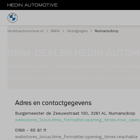
Hedinautomotive.nl
BMW
Vestigingen
Numansdorp
Menu
BMW-DEALER HEDIN AUTOM
Nieuw
Occasions
Onze klantenservice is minder goed bereikbaar tijdens de piek
We raden je aan om buiten deze tijden te bellen om de wachtt
Private lease
Zakelijke lease
Adres en contactgegevens
Financieren
Burgemeester de Zeeuwstraat 130, 3281 AL Numansdorp
webstores_locus.time_formatter.opening_times.now_open_
Elektrisch
0186 - 65 81 11
webstores_locus.time_formatter.opening_times.reachable
Onderhoud