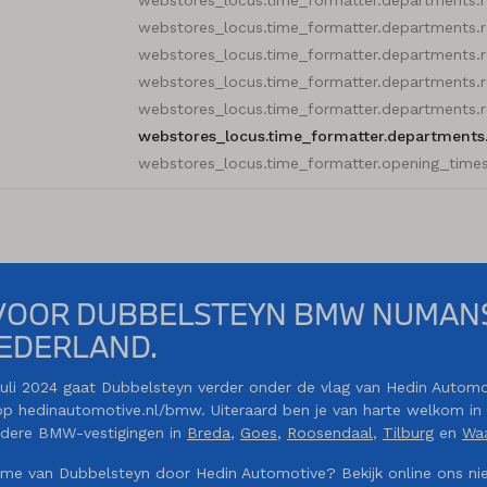
webstores_locus.time_formatter.departments.
webstores_locus.time_formatter.departments.
webstores_locus.time_formatter.departments.
webstores_locus.time_formatter.departments.
webstores_locus.time_formatter.departments
webstores_locus.time_formatter.opening_times
 VOOR DUBBELSTEYN BMW NUMANS
EDERLAND.
li 2024 gaat Dubbelsteyn verder onder de vlag van Hedin Automot
 op hedinautomotive.nl/bmw. Uiteraard ben je van harte welkom i
andere BMW-vestigingen in
Breda
,
Goes
,
Roosendaal
,
Tilburg
en
Waa
ame van Dubbelsteyn door Hedin Automotive? Bekijk online ons ni