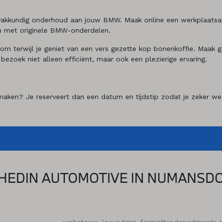
 vakkundig onderhoud aan jouw BMW. Maak online een werkplaatsa
en met originele BMW-onderdelen.
rwijl je geniet van een vers gezette kop bonenkoffie. Maak geb
 bezoek niet alleen efficiënt, maar ook een plezierige ervaring.
aken? Je reserveert dan een datum en tijdstip zodat je zeker weet
HEDIN AUTOMOTIVE IN NUMANSD
webstores_locus.time_formatter.departments.