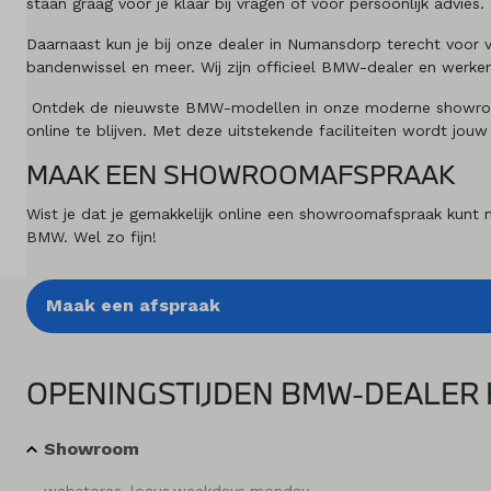
staan graag voor je klaar bij vragen of voor persoonlijk advies.
Merken
Daarnaast kun je bij onze dealer in Numansdorp terecht voor
bandenwissel en meer. Wij zijn officieel BMW-dealer en werk
Diensten
Ontdek de nieuwste BMW-modellen in onze moderne showroom te
Over ons
online te blijven. Met deze uitstekende faciliteiten wordt jouw
MAAK EEN SHOWROOMAFSPRAAK
Kennis & advies
Wist je dat je gemakkelijk online een showroomafspraak kunt m
Land
BMW. Wel zo fijn!
Nederland
Maak een afspraak
Taal
Nederlands
OPENINGSTIJDEN BMW-DEALER 
Showroom
webstores_locus.weekdays.monday