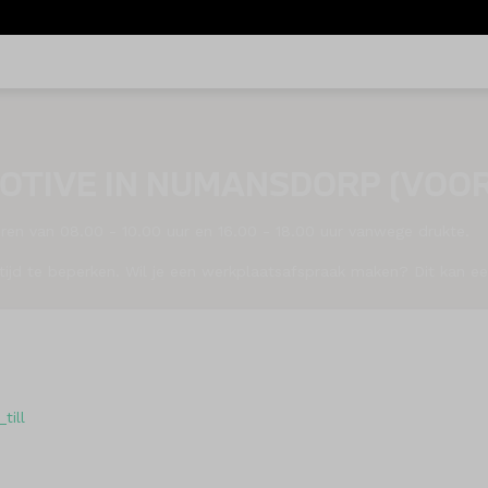
OTIVE IN NUMANSDORP (VOO
uren van 08.00 - 10.00 uur en 16.00 - 18.00 uur vanwege drukte.
ijd te beperken. Wil je een werkplaatsafspraak maken? Dit kan ee
till