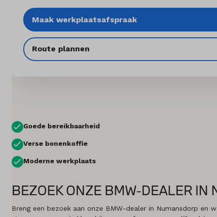
Maak werkplaatsafspraak
Diensten
Acties
Route plannen
Contact
Naar MINI
Goede bereikbaarheid
Mijn account
Verse bonenkoffie
Vacatures
Moderne werkplaats
Vergelijken
BEZOEK ONZE BMW-DEALER IN
Vestigingen
Breng een bezoek aan onze BMW-dealer in Numansdorp en waan 