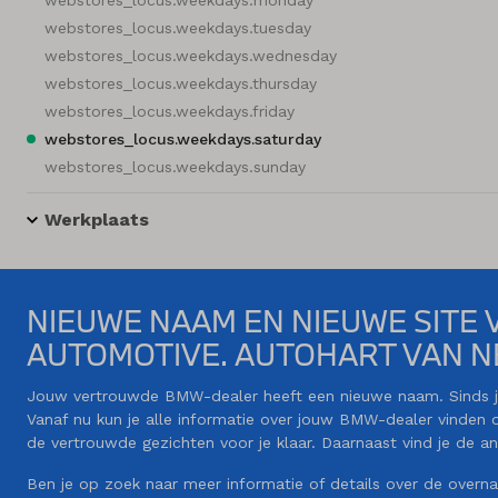
webstores_locus.weekdays.tuesday
webstores_locus.weekdays.wednesday
webstores_locus.weekdays.thursday
webstores_locus.weekdays.friday
webstores_locus.weekdays.saturday
webstores_locus.weekdays.sunday
Werkplaats
NIEUWE NAAM EN NIEUWE SITE
AUTOMOTIVE. AUTOHART VAN N
Jouw vertrouwde BMW-dealer heeft een nieuwe naam. Sinds ju
Vanaf nu kun je alle informatie over jouw BMW-dealer vinden
de vertrouwde gezichten voor je klaar. Daarnaast vind je de 
Ben je op zoek naar meer informatie of details over de overn