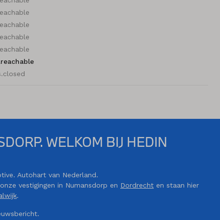
reachable
reachable
reachable
reachable
.reachable
.closed
DORP. WELKOM BIJ HEDIN
ive. Autohart van Nederland.
n onze vestigingen in Numansdorp en
Dordrecht
en staan hier
lwijk
.
euwsbericht.