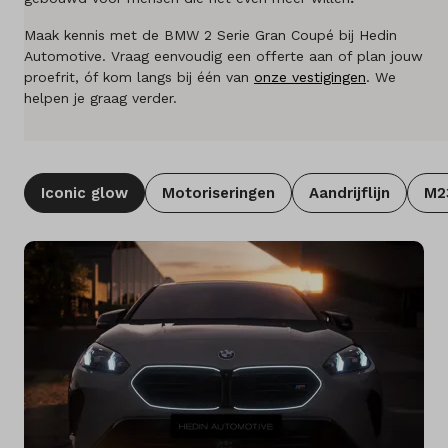
Merken
Maak kennis met de BMW 2 Serie Gran Coupé bij Hedin
Automotive. Vraag eenvoudig een offerte aan of plan jouw
Diensten
proefrit, óf kom langs bij één van
onze vestigingen
. We
helpen je graag verder.
Over ons
Kennis & advies
Iconic glow
Motoriseringen
Aandrijflijn
M2
Land
Nederland
Taal
Nederlands