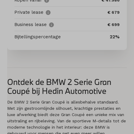
Kopen vanaf
€ 47.986
Private lease
€ 679
Diensten
Business lease
€ 699
Acties
Bijtellingspercentage
22%
Contact
Naar MINI
Ontdek de BMW 2 Serie Gran
Mijn account
Coupé bij Hedin Automotive
Vacatures
De BMW 2 Serie Gran Coupé is allesbehalve standaard.
Met zijn gestroomlijnde silhouet, krachtige prestaties en
Vergelijken
luxe afwerking biedt deze Gran Coupé een unieke mix van
uitstraling en rijbeleving. Van de sportieve M-details tot de
Vestigingen
moderne technologie in het interieur: deze BMW is
gebouwd voor mensen die net even meer willen
.