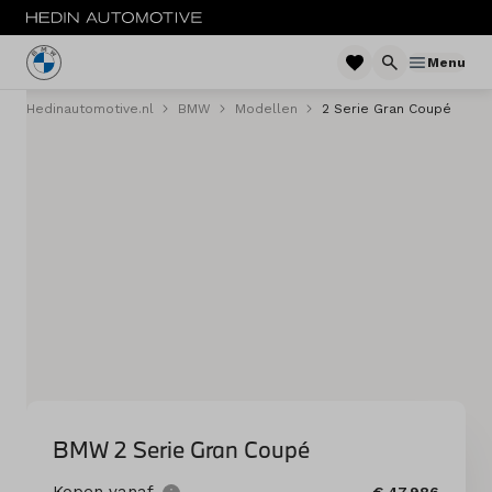
Menu
Hedinautomotive.nl
BMW
Modellen
2 Serie Gran Coupé
Menu
Nieuw
Occasions
Private lease
Zakelijke lease
Financieren
Elektrisch
BMW 2 Serie Gran Coupé
Onderhoud