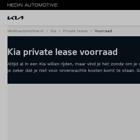
Hedinautomotive.nl
Kia
Private lease
Voorraad
Menu
Kia private lease voorraad
Modellen
Altijd al in een Kia willen rijden, maar vind je het zonde om
Voorraad nieuw
je zeker dat je niet voor onverwachte kosten komt te staan. G
Occasions
Acties
Private lease
Zakelijke lease
Elektrisch