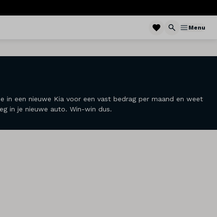
Menu
jd je in een nieuwe Kia voor een vast bedrag per maand en weet
 weg in je nieuwe auto. Win-win dus.