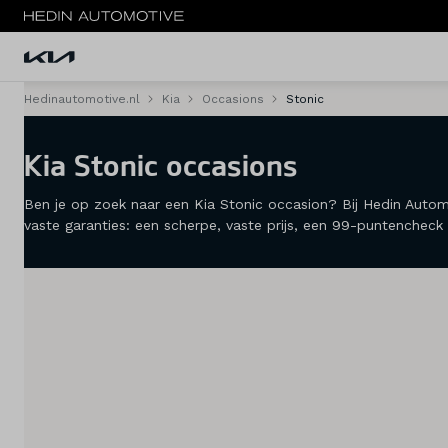
Hedinautomotive.nl
Kia
Occasions
Stonic
Menu
Kia Stonic occasions
Modellen
Ben je op zoek naar een Kia Stonic occasion? Bij Hedin Autom
Voorraad nieuw
vaste garanties: een scherpe, vaste prijs, een 99-puntencheck 
Occasions
Acties
Private lease
Zakelijke lease
Elektrisch