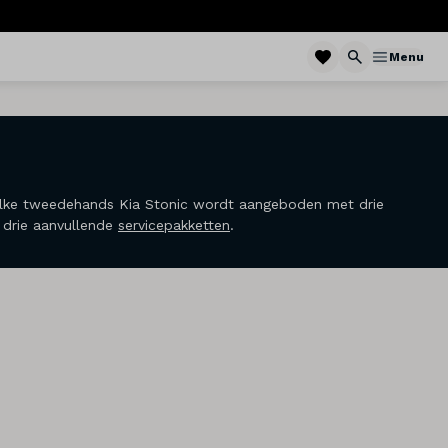
Menu
. Elke tweedehands Kia Stonic wordt aangeboden met drie
t drie aanvullende
servicepakketten
.