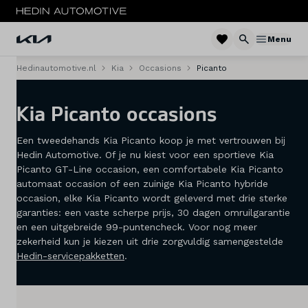
Menu
Hedinautomotive.nl
Kia
Occasions
Picanto
Menu
Kia Picanto occasions
Modellen
Een tweedehands Kia Picanto koop je met vertrouwen bij
Voorraad nieuw
Hedin Automotive. Of je nu kiest voor een sportieve Kia
Picanto GT-Line occasion, een comfortabele Kia Picanto
Occasions
automaat occasion of een zuinige Kia Picanto hybride
occasion, elke Kia Picanto wordt geleverd met drie sterke
Acties
garanties: een vaste scherpe prijs, 30 dagen omruilgarantie
en een uitgebreide 99-puntencheck. Voor nog meer
Private lease
zekerheid kun je kiezen uit drie zorgvuldig samengestelde
Hedin-servicepakketten
.
Zakelijke lease
Elektrisch