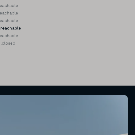
reachable
reachable
reachable
.reachable
reachable
.closed