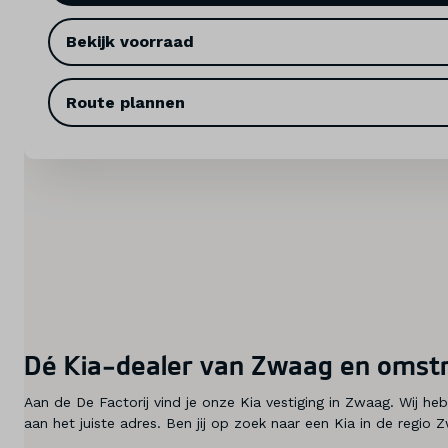
Bekijk voorraad
Service & onderhoud
Diensten
Route plannen
Contact
Mijn account
Vacatures
Vergelijken
Dé Kia-dealer van Zwaag en omst
Vestigingen
Aan de De Factorij vind je onze Kia vestiging in Zwaag. Wij h
Merken
aan het juiste adres. Ben jij op zoek naar een Kia in de regi