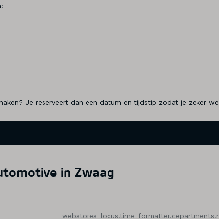
n:
ken? Je reserveert dan een datum en tijdstip zodat je zeker weet 
Automotive in Zwaag
webstores_locus.time_formatter.departments.