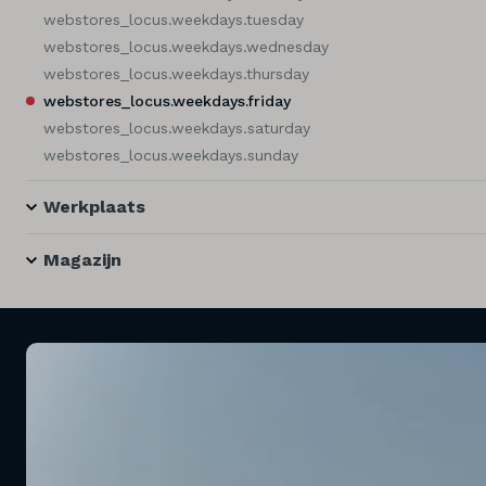
webstores_locus.weekdays.tuesday
webstores_locus.weekdays.wednesday
webstores_locus.weekdays.thursday
webstores_locus.weekdays.friday
webstores_locus.weekdays.saturday
webstores_locus.weekdays.sunday
Werkplaats
Magazijn