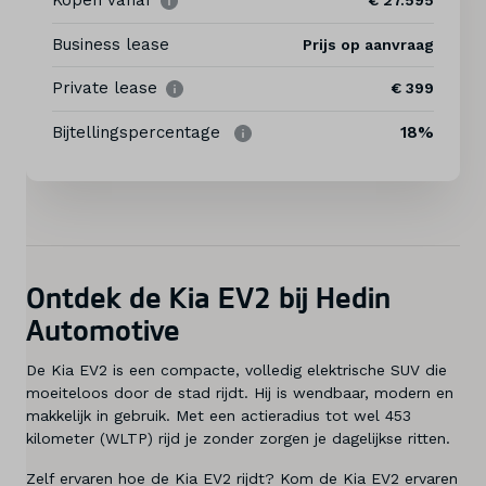
Kopen vanaf
€ 27.595
Business lease
Prijs op aanvraag
Service & onderhoud
Private lease
€ 399
Diensten
Bijtellingspercentage
18%
Contact
Mijn account
Ontdek de Kia EV2 bij Hedin
Vacatures
Automotive
Vergelijken
De Kia EV2 is een compacte, volledig elektrische SUV die
moeiteloos door de stad rijdt. Hij is wendbaar, modern en
Vestigingen
makkelijk in gebruik. Met een actieradius tot wel 453
kilometer (WLTP) rijd je zonder zorgen je dagelijkse ritten.
Merken
Zelf ervaren hoe de Kia EV2 rijdt? Kom de Kia EV2 ervaren