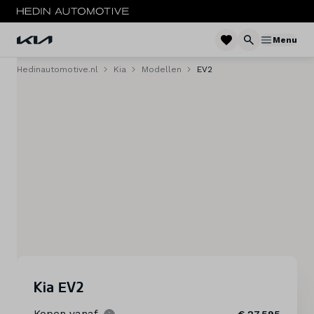
Menu
Hedinautomotive.nl
Kia
Modellen
EV2
Menu
Modellen
Voorraad nieuw
Occasions
Acties
Private lease
Zakelijke lease
Kia EV2
Elektrisch