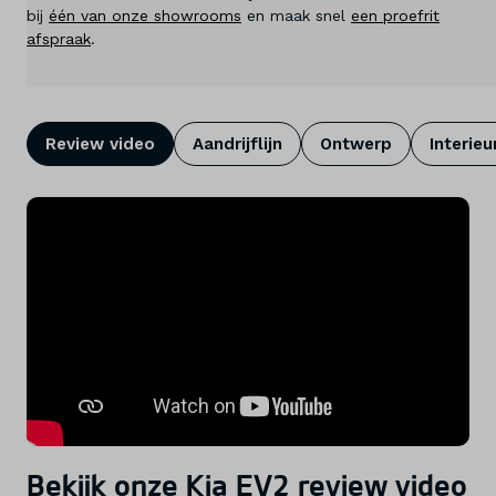
bij
één van onze showrooms
en maak snel
een proefrit
Diensten
afspraak
.
Over ons
Kennis & advies
Review video
Aandrijflijn
Ontwerp
Interieu
Land
Nederland
Taal
Nederlands
Bekijk onze Kia EV2 review video