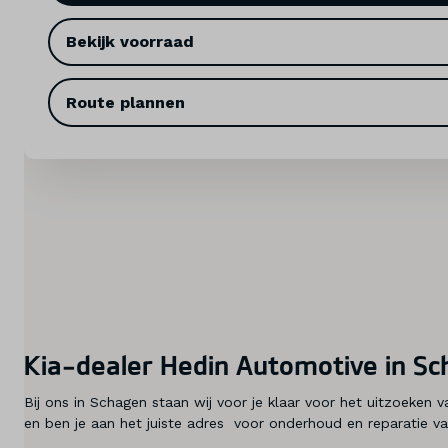
Bekijk voorraad
Service & onderhoud
Diensten
Route plannen
Contact
Mijn account
Vacatures
Vergelijken
Kia-dealer Hedin Automotive in S
Vestigingen
Bij ons in Schagen staan wij voor je klaar voor het uitzoeken
Merken
en ben je aan het juiste adres voor onderhoud en reparatie v