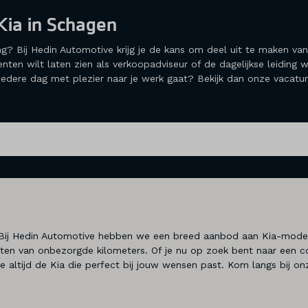
Kia in Schagen
ng? Bij Hedin Automotive krijg je de kans om deel uit te maken va
talenten wilt laten zien als verkoopadviseur of de dagelijkse leidin
en iedere dag met plezier naar je werk gaat? Bekijk dan onze vaca
? Bij Hedin Automotive hebben we een breed aanbod aan Kia-mode
enieten van onbezorgde kilometers. Of je nu op zoek bent naar ee
d je altijd de Kia die perfect bij jouw wensen past. Kom langs bij 