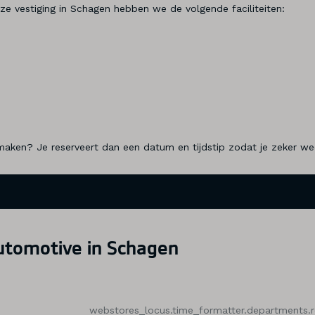
e vestiging in Schagen hebben we de volgende faciliteiten:
ken? Je reserveert dan een datum en tijdstip zodat je zeker weet 
utomotive in Schagen
webstores_locus.time_formatter.departments.