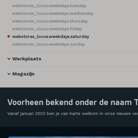
webstores_locus.weekdays.tuesday
webstores_locus.weekdays.wednesday
webstores_locus.weekdays.thursday
webstores_locus.weekdays.friday
webstores_locus.weekdays.saturday
webstores_locus.weekdays.sunday
Werkplaats
Magazijn
Voorheen bekend onder de naam T
Vanaf januari 2023 ben je van harte welkom in onze nieuwe ve