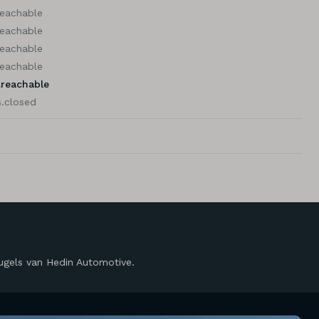
reachable
reachable
reachable
reachable
.reachable
.closed
eugels van Hedin Automotive.