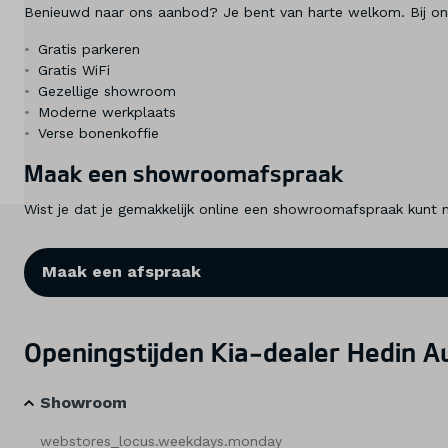
Benieuwd naar ons aanbod? Je bent van harte welkom. Bij onz
Diensten
Gratis parkeren
Over ons
Gratis WiFi
Gezellige showroom
Moderne werkplaats
Kennis & advies
Verse bonenkoffie
Land
Maak een showroomafspraak
Nederland
Wist je dat je gemakkelijk online een showroomafspraak kunt ma
Taal
Maak een afspraak
Nederlands
Openingstijden Kia-dealer Hedin A
Showroom
webstores_locus.weekdays.monday