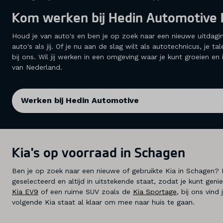
Kom werken bij Hedin Automotive 
Houd je van auto's en ben je op zoek naar een nieuwe uitdagi
auto's als jij. Of je nu aan de slag wilt als autotechnicus, je 
bij ons. Wil jij werken in een omgeving waar je kunt groeien 
van Nederland.
Werken bij Hedin Automotive
Kia's op voorraad in Schagen
Ben je op zoek naar een nieuwe of gebruikte Kia in Schagen
geselecteerd en altijd in uitstekende staat, zodat je kunt g
Kia EV9
of een ruime SUV zoals de
Kia Sportage
, bij ons vin
volgende Kia staat al klaar om mee naar huis te gaan.