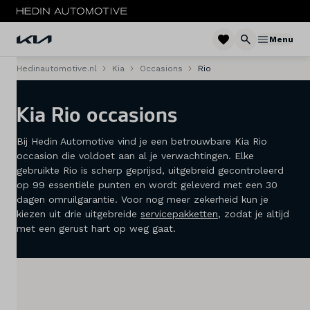
Menu
Hedinautomotive.nl
Kia
Occasions
Rio
Menu
Kia Rio occasions
Modellen
Bij Hedin Automotive vind je een betrouwbare Kia Rio
Voorraad nieuw
occasion die voldoet aan al je verwachtingen. Elke
gebruikte Rio is scherp geprijsd, uitgebreid gecontroleerd
Occasions
op 99 essentiële punten en wordt geleverd met een 30
dagen omruilgarantie. Voor nog meer zekerheid kun je
Acties
kiezen uit drie uitgebreide
servicepakketten
, zodat je altijd
met een gerust hart op weg gaat.
Private lease
Zakelijke lease
Elektrisch