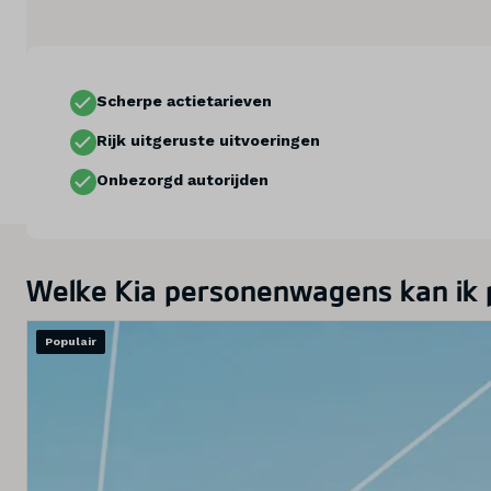
Diensten
Over ons
Scherpe actietarieven
Kennis & advies
Rijk uitgeruste uitvoeringen
Onbezorgd autorijden
Land
Nederland
Taal
Welke Kia personenwagens kan ik p
Nederlands
Populair