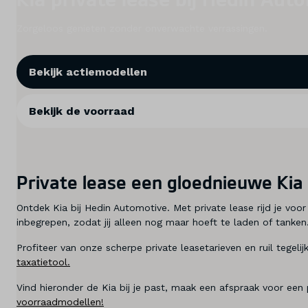
Zorgeloos genieten zonder onverwachte verrassingen.
Service & onderhoud
Diensten
Bekijk actiemodellen
Contact
Bekijk de voorraad
Mijn account
Private lease een gloednieuwe Ki
Vacatures
Ontdek Kia bij Hedin Automotive. Met private lease rijd je voo
Vergelijken
inbegrepen, zodat jij alleen nog maar hoeft te laden of tanken
Profiteer van onze scherpe private leasetarieven en ruil tegel
Vestigingen
taxatietool.
Vind hieronder de Kia bij je past, maak een afspraak voor een p
Merken
voorraadmodellen!