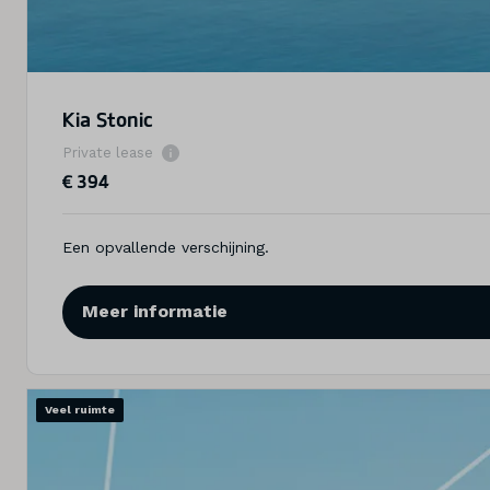
Kia Stonic
Private lease
€ 394
Een opvallende verschijning.
Meer informatie
Veel ruimte