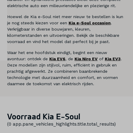
elektrische auto een milieuvriendelijke en plezierige rit.
Diensten
Hoewel de Kia e-Soul niet meer nieuw te bestellen is kun
Over ons
je nog steeds kiezen voor een
Kia e-Soul occasion
.
Verkrijgbaar in diverse bouwjaren, kleuren,
Kennis & advies
kilometerstanden en uitvoeringen. Bekijk de beschikbare
voorraad en vind het model dat perfect bij je past.
Land
Waar het ene hoofdstuk eindigt, begint een nieuw
Nederland
avontuur: ontdek de
Kia EV6
, de
Kia Niro EV
of
Kia EV3
.
Deze modellen zijn stijlvol, ruim, efficiënt in gebruik en
prachtig afgewerkt. Ze combineren baanbrekende
Taal
technologie met duurzaamheid en comfort, en vormen
Nederlands
daarmee de toekomst van elektrisch rijden.
Voorraad Kia E-Soul
(
0
app.pane_vehicles_highlights.title.total_results
)