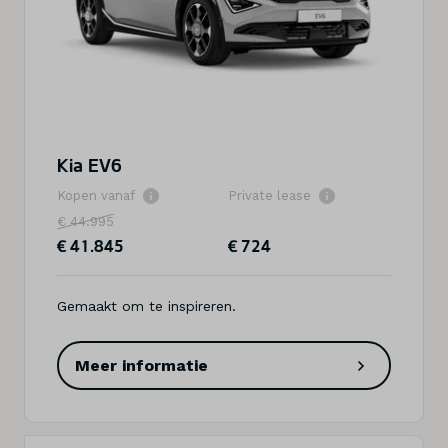
Kia EV6
Kopen vanaf
Private lease
€ 44.995
€ 41.845
€ 724
Gemaakt om te inspireren.
Meer informatie