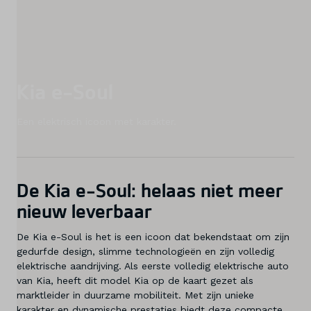
Service & onderhoud
Diensten
Kia e-Soul
Contact
Een elektrisch icoon met karakter.
Mijn account
De Kia e-Soul: helaas niet meer
Vacatures
nieuw leverbaar
Vergelijken
De Kia e-Soul is het is een icoon dat bekendstaat om zijn
gedurfde design, slimme technologieën en zijn volledig
Vestigingen
elektrische aandrijving. Als eerste volledig elektrische auto
van Kia, heeft dit model Kia op de kaart gezet als
Merken
marktleider in duurzame mobiliteit. Met zijn unieke
karakter en dynamische prestaties biedt deze compacte