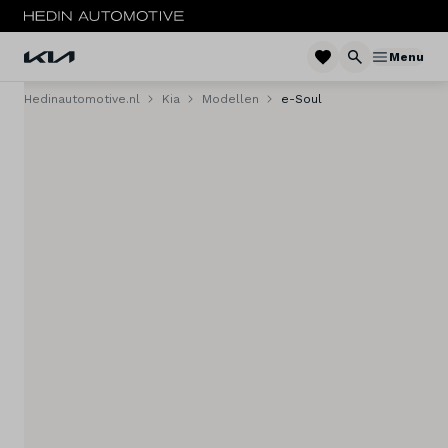
Menu
Hedinautomotive.nl
Kia
Modellen
e-Soul
Menu
Modellen
Voorraad nieuw
Occasions
Acties
Private lease
Zakelijke lease
Elektrisch