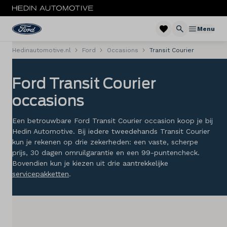
Menu
Hedinautomotive.nl
Ford
Occasions
Transit Courier
Menu
Ford Transit Courier
Nieuw
occasions
Occasions
Een betrouwbare Ford Transit Courier occasion koop je bij
Bedrijfswagens
Hedin Automotive. Bij iedere tweedehands Transit Courier
kun je rekenen op drie zekerheden: een vaste, scherpe
prijs, 30 dagen omruilgarantie en een 99-puntencheck.
Acties
Bovendien kun je kiezen uit drie aantrekkelijke
servicepakketten
.
Private lease
Zakelijke lease