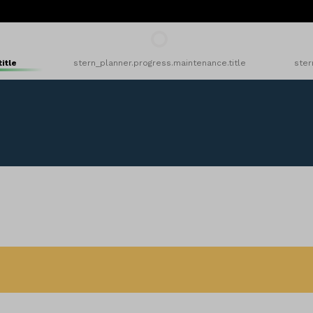
itle
stern_planner.progress.maintenance.title
ster