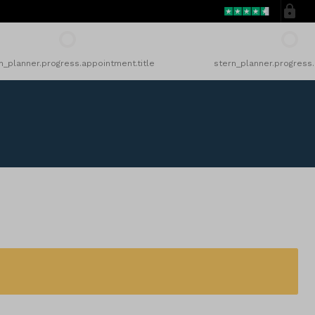
n_planner.progress.appointment.title
stern_planner.progress.c