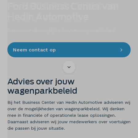
Elektrisch
Ford Business Center van
Hedin Automotive
Onderhoud
Diensten
Advies over de mogelijkheden van wagenparkbeleid.
Contact
Neem contact op
Mijn account
Advies over jouw
Vacatures
wagenparkbeleid
Vergelijken
Bij het Business Center van Hedin Automotive adviseren wij
over de mogelijkheden van wagenparkbeleid. Wij denken
mee in financiële of operationele lease oplossingen.
Vestigingen
Daarnaast adviseren wij jouw medewerkers over voertuigen
die passen bij jouw situatie.
Merken