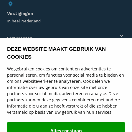
Vestigingen
In heel Nederland
Ford voorraad
DEZE WEBSITE MAAKT GEBRUIK VAN
Ford bedrijfswagens
COOKIES
Ford modellen
We gebruiken cookies om content en advertenties te
personaliseren, om functies voor social media te bieden en
Ford onderhoud
om ons websiteverkeer te analyseren. Ook delen we
informatie over uw gebruik van onze site met onze
Ford diensten
partners voor social media, adverteren en analyse. Deze
partners kunnen deze gegevens combineren met andere
Service en contact
informatie die u aan ze heeft verstrekt of die ze hebben
verzameld op basis van uw gebruik van hun services.
Ford vestigingen
Autohart van Nederland
Alles toestaan