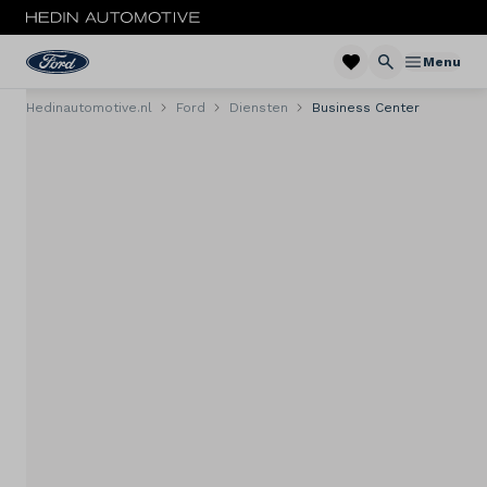
Menu
Hedinautomotive.nl
Ford
Diensten
Business Center
Menu
Nieuw
Occasions
Bedrijfswagens
Acties
Private lease
Zakelijke lease