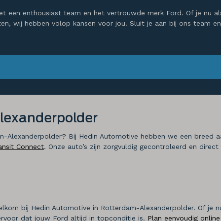
 een enthousiast team en het vertrouwde merk Ford. Of je nu als 
tten, wij hebben volop kansen voor jou. Sluit je aan bij ons team
Alexanderpolder
dam-Alexanderpolder? Bij Hedin Automotive hebben we een breed
ansit Connect
. Onze auto’s zijn zorgvuldig gecontroleerd en direc
elkom bij Hedin Automotive in Rotterdam-Alexanderpolder. Of je n
rvoor dat jouw Ford altijd in topconditie is.
Plan eenvoudig online