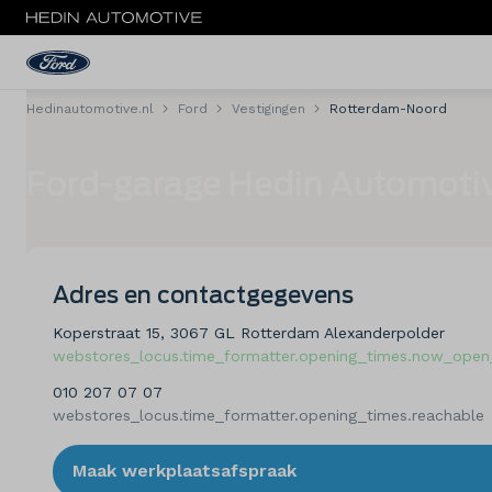
Hedinautomotive.nl
Ford
Vestigingen
Rotterdam-Noord
Menu
Ford-garage Hedin Automotiv
Nieuw
Occasions
Bedrijfswagens
Adres en contactgegevens
Koperstraat 15, 3067 GL Rotterdam Alexanderpolder
Acties
webstores_locus.time_formatter.opening_times.now_open_
Private lease
010 207 07 07
webstores_locus.time_formatter.opening_times.reachable
Zakelijke lease
Maak werkplaatsafspraak