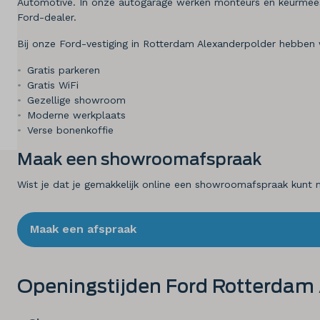
Automotive. In onze autogarage werken monteurs en keurmeest
Ford-dealer.
Diensten
Bij onze Ford-vestiging in Rotterdam Alexanderpolder hebben 
Over ons
Gratis parkeren
Gratis WiFi
Kennis & advies
Gezellige showroom
Moderne werkplaats
Land
Verse bonenkoffie
Nederland
Maak een showroomafspraak
Wist je dat je gemakkelijk online een showroomafspraak kunt ma
Taal
Nederlands
Maak een afspraak
Openingstijden Ford Rotterdam