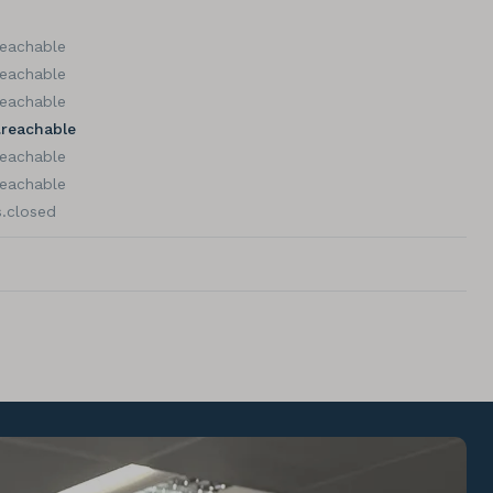
reachable
reachable
reachable
.reachable
reachable
reachable
.closed