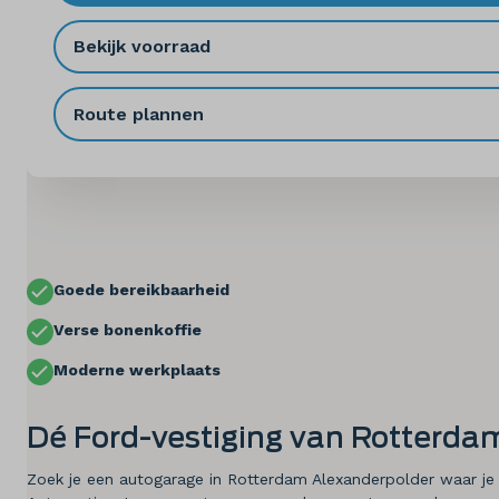
Elektrisch
Bekijk voorraad
Onderhoud
Diensten
Route plannen
Contact
Mijn account
Goede bereikbaarheid
Vacatures
Verse bonenkoffie
Vergelijken
Moderne werkplaats
Vestigingen
Dé Ford-vestiging van Rotterd
Merken
Zoek je een autogarage in Rotterdam Alexanderpolder waar je 