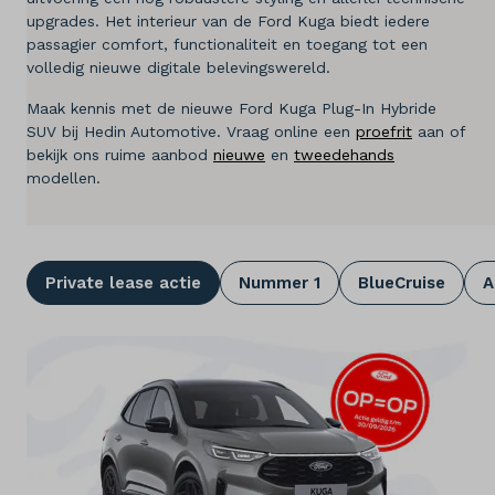
upgrades. Het interieur van de Ford Kuga biedt iedere
Diensten
passagier comfort, functionaliteit en toegang tot een
volledig nieuwe digitale belevingswereld.
Over ons
Maak kennis met de nieuwe Ford Kuga Plug-In Hybride
SUV bij Hedin Automotive. Vraag online een
proefrit
aan of
Kennis & advies
bekijk ons ruime aanbod
nieuwe
en
tweedehands
modellen.
Land
Nederland
Private lease actie
Nummer 1
BlueCruise
A
Taal
Nederlands