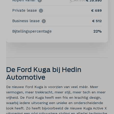
Kopen vanaf
€ 43.990
Elektrisch
€ 39.990
Private lease
€ 489
Onderhoud
Business lease
€ 512
Diensten
Bijtellingspercentage
22%
Contact
Mijn account
De Ford Kuga bij Hedin
Vacatures
Automotive
Vergelijken
De nieuwe Ford Kuga is voorzien van veel méér. Meer
vermogen, meer trekkracht, meer stijl, meer tech en meer
Vestigingen
vrijheid. De Ford Kuga heeft een fris en krachtig design,
waarbij iedere uitvoering een unieke en onderscheidende
look heeft. Zo heeft bijvoorbeeld de nieuwe Kuga Active X
Merken
uitvoering een nóg robuustere styling en allerlei technische