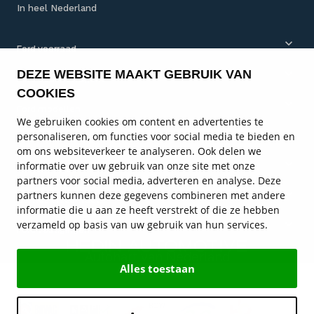
In heel Nederland
Ford voorraad
DEZE WEBSITE MAAKT GEBRUIK VAN
Ford bedrijfswagens
COOKIES
Ford modellen
We gebruiken cookies om content en advertenties te
personaliseren, om functies voor social media te bieden en
Ford onderhoud
om ons websiteverkeer te analyseren. Ook delen we
informatie over uw gebruik van onze site met onze
Ford diensten
partners voor social media, adverteren en analyse. Deze
partners kunnen deze gegevens combineren met andere
Service en contact
informatie die u aan ze heeft verstrekt of die ze hebben
verzameld op basis van uw gebruik van hun services.
Ford vestigingen
Autohart van Nederland
Alles toestaan
© Hedin Mobility Group 2026
Privacy statement
Disclaimer
Algemene voorwaarden
Cookies