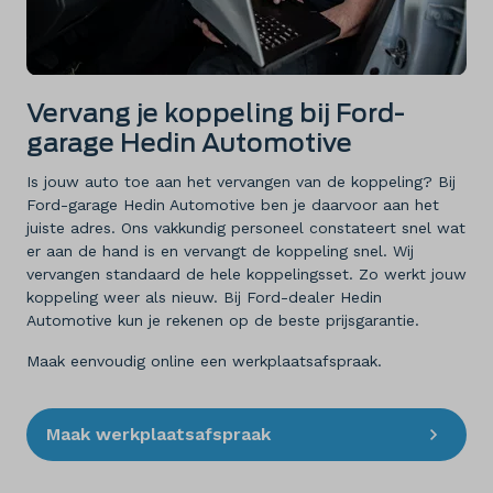
Diensten
Over ons
Vervang je koppeling bij Ford-
garage Hedin Automotive
Kennis & advies
Is jouw auto toe aan het vervangen van de koppeling? Bij
Land
Ford-garage Hedin Automotive ben je daarvoor aan het
Nederland
juiste adres. Ons vakkundig personeel constateert snel wat
er aan de hand is en vervangt de koppeling snel. Wij
vervangen standaard de hele koppelingsset. Zo werkt jouw
Taal
koppeling weer als nieuw. Bij Ford-dealer Hedin
Nederlands
Automotive kun je rekenen op de beste prijsgarantie.
Maak eenvoudig online een werkplaatsafspraak.
Maak werkplaatsafspraak