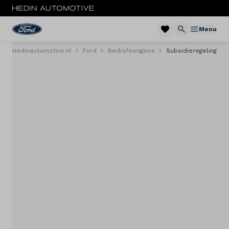
Menu
Hedinautomotive.nl
Ford
Bedrijfswagens
Subsidieregeling
Menu
Nieuw
Occasions
Bedrijfswagens
Acties
Private lease
Zakelijke lease