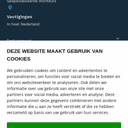
Gespecialiseerde monteurs
Vestigingen
In heel Nederland
Ford voorraad
DEZE WEBSITE MAAKT GEBRUIK VAN
Ford bedrijfswagens
COOKIES
Ford modellen
We gebruiken cookies om content en advertenties te
personaliseren, om functies voor social media te bieden en
Ford onderhoud
om ons websiteverkeer te analyseren. Ook delen we
informatie over uw gebruik van onze site met onze
Ford diensten
partners voor social media, adverteren en analyse. Deze
partners kunnen deze gegevens combineren met andere
Service en contact
informatie die u aan ze heeft verstrekt of die ze hebben
verzameld op basis van uw gebruik van hun services.
Ford vestigingen
Autohart van Nederland