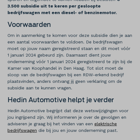
3.500 subsidie uit te keren per gesloopte
Diensten
bedrijfswagen met een diesel- of benzinemotor.
Voorwaarden
Over ons
Om in aanmerking te komen voor deze subsidie dien je aan
Kennis & advies
een aantal voorwaarden te voldoen. De bedrijfswagen
moet op jouw naam geregistreerd staan en dit moet vóór
Land
1 januari 2024 gebeurd zijn. Daarnaast dient jouw
onderneming vóór 1 januari 2024 geregistreerd te zijn bij de
Nederland
Kamer van Koophandel in Den Haag. Tot slot moet de
sloop van de bedrijfswagen bij een RDW-erkend bedrijf
Taal
plaatsvinden, anders ontvang jij geen verklaring om de
subsidie aan te kunnen vragen.
Nederlands
Hedin Automotive helpt je verder
Hedin Automotive begrijpt dat deze wetswijzigingen voor
jou ingrijpend zijn. Wij informeren je over de gevolgen en
adviseren je graag bij het vinden van een
elektrische
bedrijfswagen
die bij jou en jouw onderneming past.