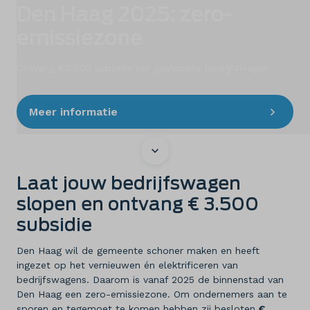
Elektrisch
Den Haag 2025: zero-
emissiezone
Onderhoud
Diensten
Ontvang €3.500 subsidie per gesloopte bedrijfswagen.
Contact
Meer informatie
Mijn account
Laat jouw bedrijfswagen
Vacatures
slopen en ontvang € 3.500
subsidie
Vergelijken
Den Haag wil de gemeente schoner maken en heeft
Vestigingen
ingezet op het vernieuwen én elektrificeren van
bedrijfswagens. Daarom is vanaf 2025 de binnenstad van
Den Haag een zero-emissiezone. Om ondernemers aan te
Merken
sporen en tegemoet te komen hebben zij besloten
€