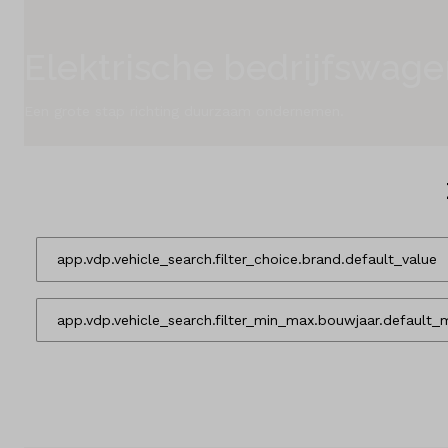
Schadeherstel
Elektrische bedrijfswage
Diensten
Een grote stap richting duurzaam ondernemen.
Contact
Mijn account
Vacatures
Vergelijken
Vestigingen
Merken