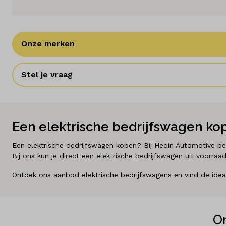
Diensten
Over ons
Onze merken
Kennis & advies
Stel je vraag
Land
Nederland
Een elektrische bedrijfswagen kop
Taal
Nederlands
Een elektrische bedrijfswagen kopen? Bij Hedin Automotive ben 
Bij ons kun je direct een elektrische bedrijfswagen uit voorra
Ontdek ons aanbod elektrische bedrijfswagens en vind de ideal
O