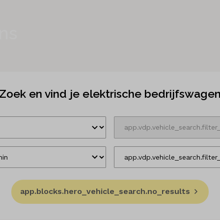
ns
Zoek en vind je elektrische bedrijfswage
app.blocks.hero_vehicle_search.no_results