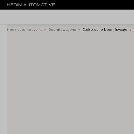
Hedinautomotive.nl
Bedrijfswagens
Elektrische bedrijfswagens
Menu
Nieuw
Occasions
Bedrijfswagens
Elektrisch
Leasen
Huren
Onderhoud