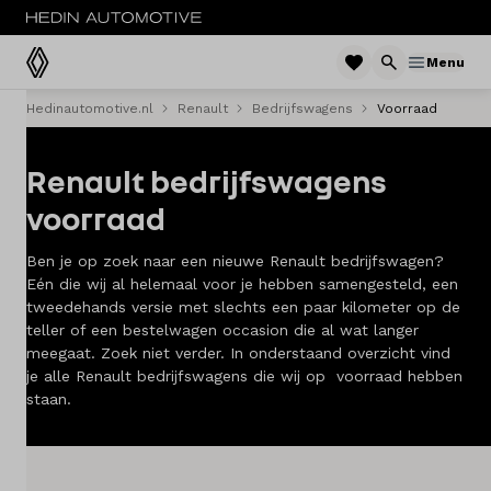
Menu
Hedinautomotive.nl
Renault
Bedrijfswagens
Voorraad
Menu
Renault bedrijfswagens
Modellen
voorraad
Voorraad nieuw
Ben je op zoek naar een nieuwe Renault bedrijfswagen?
Occasions
Eén die wij al helemaal voor je hebben samengesteld, een
tweedehands versie met slechts een paar kilometer op de
teller of een bestelwagen occasion die al wat langer
Acties
meegaat. Zoek niet verder. In onderstaand overzicht vind
je alle Renault bedrijfswagens die wij op voorraad hebben
Bedrijfswagens
staan.
Private lease
Zakelijke lease