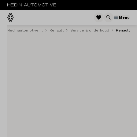
Menu
Hedinautomotive.nl
Renault
Service & onderhoud
Renault ad
Menu
Modellen
Voorraad nieuw
Occasions
Acties
Bedrijfswagens
Private lease
Zakelijke lease