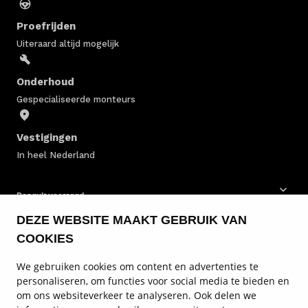
Proefrijden
Uiteraard altijd mogelijk
Onderhoud
Gespecialiseerde monteurs
Vestigingen
In heel Nederland
Renault voorraad
DEZE WEBSITE MAAKT GEBRUIK VAN
Renault bedrijfswagens
COOKIES
Renault modellen
We gebruiken cookies om content en advertenties te
personaliseren, om functies voor social media te bieden en
Renault onderhoud
om ons websiteverkeer te analyseren. Ook delen we