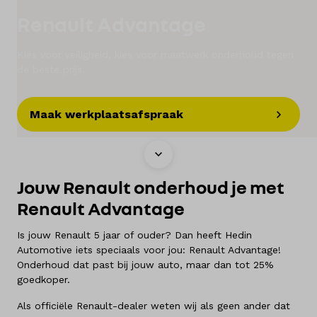
Renault Advantage
Elektrisch
Kies voor veiligheid, kies voor maatwerk onderhoud tegen
Onderhoud
de beste prijs.
Diensten
Maak werkplaatsafspraak
Contact
Jouw Renault onderhoud je met
Mijn account
Renault Advantage
Vacatures
Is jouw Renault 5 jaar of ouder? Dan heeft Hedin
Automotive iets speciaals voor jou: Renault Advantage!
Vergelijken
Onderhoud dat past bij jouw auto, maar dan tot 25%
goedkoper.
Vestigingen
Als officiële Renault-dealer weten wij als geen ander dat