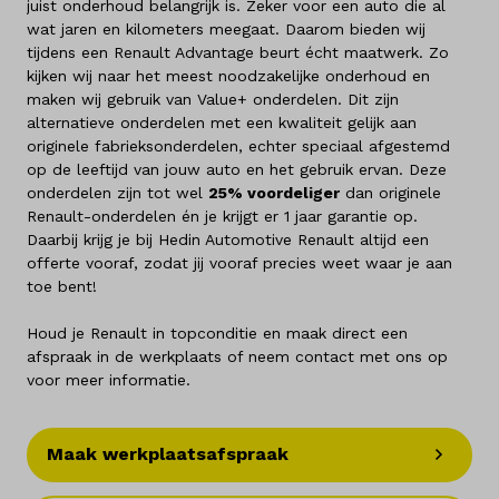
juist onderhoud belangrijk is. Zeker voor een auto die al
Merken
wat jaren en kilometers meegaat. Daarom bieden wij
tijdens een Renault Advantage beurt écht maatwerk. Zo
kijken wij naar het meest noodzakelijke onderhoud en
Diensten
maken wij gebruik van Value+ onderdelen. Dit zijn
alternatieve onderdelen met een kwaliteit gelijk aan
Over ons
originele fabrieksonderdelen, echter speciaal afgestemd
op de leeftijd van jouw auto en het gebruik ervan. Deze
Kennis & advies
onderdelen zijn tot wel
25% voordeliger
dan originele
Renault-onderdelen én je krijgt er 1 jaar garantie op.
Daarbij krijg je bij Hedin Automotive Renault altijd een
Land
offerte vooraf, zodat jij vooraf precies weet waar je aan
Nederland
toe bent!
Houd je Renault in topconditie en maak direct een
Taal
afspraak in de werkplaats of neem contact met ons op
Nederlands
voor meer informatie.
Maak werkplaatsafspraak