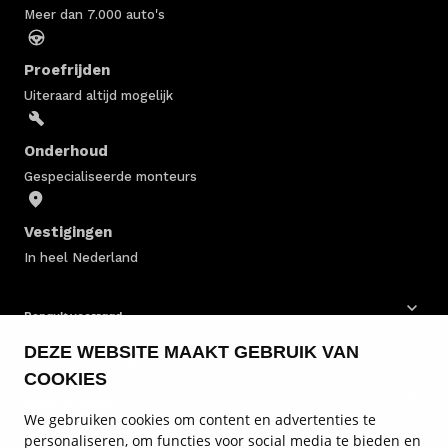
Meer dan 7.000 auto's
Proefrijden
Uiteraard altijd mogelijk
Onderhoud
Gespecialiseerde monteurs
Vestigingen
In heel Nederland
Renault voorraad
DEZE WEBSITE MAAKT GEBRUIK VAN
Renault bedrijfswagens
COOKIES
Renault modellen
We gebruiken cookies om content en advertenties te
personaliseren, om functies voor social media te bieden en
Renault onderhoud