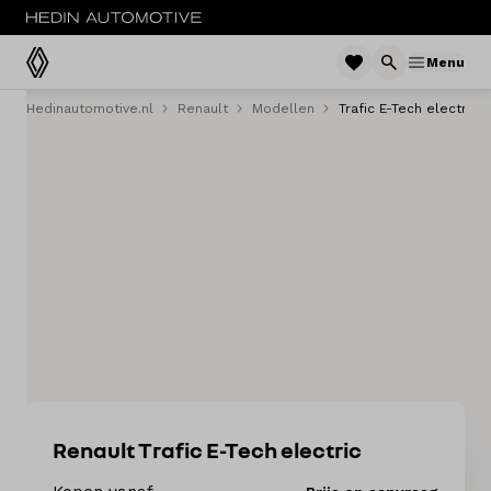
Menu
Hedinautomotive.nl
Renault
Modellen
Trafic E-Tech electric
Menu
Modellen
Voorraad nieuw
Occasions
Acties
Bedrijfswagens
Private lease
Renault Trafic E-Tech electric
Zakelijke lease