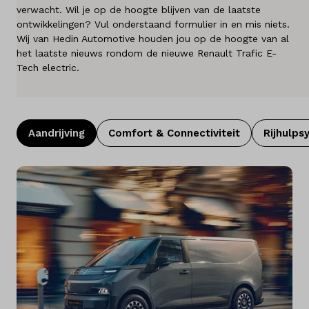
verwacht. Wil je op de hoogte blijven van de laatste
Merken
ontwikkelingen? Vul onderstaand formulier in en mis niets.
Wij van Hedin Automotive houden jou op de hoogte van al
Diensten
het laatste nieuws rondom de nieuwe Renault Trafic E-
Tech electric.
Over ons
Kennis & advies
Aandrijving
Comfort & Connectiviteit
Rijhulps
Land
Nederland
Taal
Nederlands