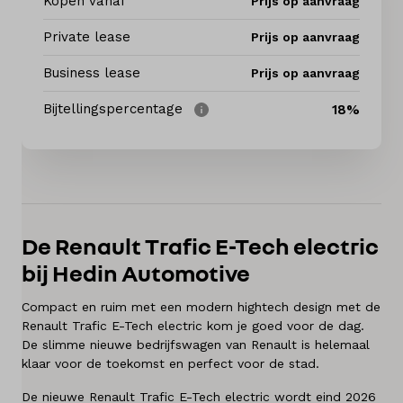
Kopen vanaf
Prijs op aanvraag
Private lease
Prijs op aanvraag
Elektrisch
Business lease
Prijs op aanvraag
Onderhoud
Bijtellingspercentage
18%
Diensten
Contact
De Renault Trafic E-Tech electric
Mijn account
bij Hedin Automotive
Vacatures
Compact en ruim met een modern hightech design met de
Renault Trafic E-Tech electric kom je goed voor de dag.
Vergelijken
De slimme nieuwe bedrijfswagen van Renault is helemaal
klaar voor de toekomst en perfect voor de stad.
Vestigingen
De nieuwe Renault Trafic E-Tech electric wordt eind 2026