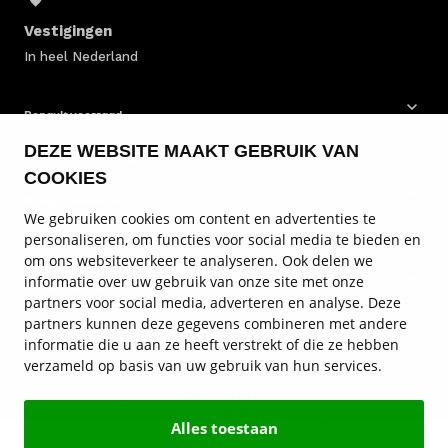
Vestigingen
In heel Nederland
Renault voorraad
DEZE WEBSITE MAAKT GEBRUIK VAN
Renault bedrijfswagens
COOKIES
Renault modellen
We gebruiken cookies om content en advertenties te
personaliseren, om functies voor social media te bieden en
Renault onderhoud
om ons websiteverkeer te analyseren. Ook delen we
informatie over uw gebruik van onze site met onze
Renault diensten
partners voor social media, adverteren en analyse. Deze
partners kunnen deze gegevens combineren met andere
Service en contact
informatie die u aan ze heeft verstrekt of die ze hebben
verzameld op basis van uw gebruik van hun services.
Renault vestigingen
Autohart van Nederland
Alles toestaan
© Hedin Mobility Group 2026
Privacy statement