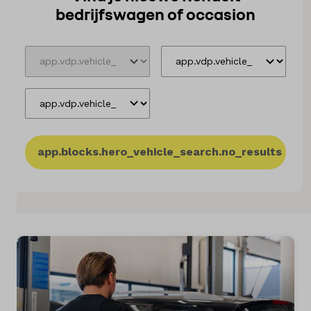
bedrijfswagen of occasion
Elektrisch
Onderhoud
Diensten
Contact
app.blocks.hero_vehicle_search.no_results
Mijn account
Vacatures
Vergelijken
Vestigingen