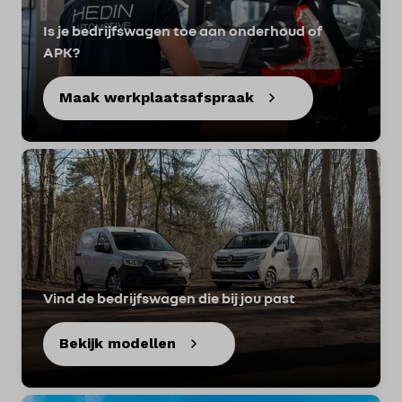
Merken
Is je bedrijfswagen toe aan onderhoud of
APK?
Diensten
Maak werkplaatsafspraak
Over ons
Kennis & advies
Land
Nederland
Taal
Nederlands
Vind de bedrijfswagen die bij jou past
Bekijk modellen