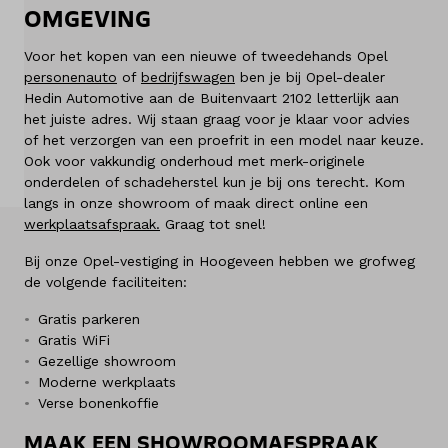
OMGEVING
Diensten
Voor het kopen van een nieuwe of tweedehands Opel
Over ons
personenauto
of
bedrijfswagen
ben je bij Opel-dealer
Hedin Automotive aan de Buitenvaart 2102 letterlijk aan
het juiste adres. Wij staan graag voor je klaar voor advies
Kennis & advies
of het verzorgen van een proefrit in een model naar keuze.
Ook voor vakkundig onderhoud met merk-originele
Land
onderdelen of schadeherstel kun je bij ons terecht. Kom
Nederland
langs in onze showroom of maak direct online een
werkplaatsafspraak
.
Graag tot snel!
Taal
Bij onze Opel-vestiging in Hoogeveen hebben we grofweg
Nederlands
de volgende faciliteiten:
Gratis parkeren
Gratis WiFi
Gezellige showroom
Moderne werkplaats
Verse bonenkoffie
MAAK EEN SHOWROOMAFSPRAAK