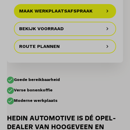
MAAK WERKPLAATSAFSPRAAK
Onderhoud
Diensten
BEKIJK VOORRAAD
Contact
ROUTE PLANNEN
Mijn account
Goede bereikbaarheid
Vacatures
Verse bonenkoffie
Vergelijken
Moderne werkplaats
Vestigingen
HEDIN AUTOMOTIVE IS DÉ OPEL-
Merken
DEALER VAN HOOGEVEEN EN