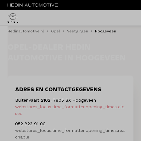
Hedinautomotive.nl
Opel
Vestigingen
Hoogeveen
MENU
OPEL-DEALER HEDIN
Nieuw
AUTOMOTIVE IN HOOGEVEEN
Occasions
Acties
ADRES EN CONTACTGEGEVENS
Bedrijfswagens
Buitenvaart 2102, 7905 SX Hoogeveen
webstores_locus.time_formatter.opening_times.clo
Private lease
sed
052 823 91 00
Zakelijke lease
webstores_locus.time_formatter.opening_times.rea
chable
Elektrisch