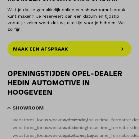
Wist je dat je gemakkelijk online een showroomafspraak
kunt maken? Je reserveert dan een datum en tijdstip
zodat je zeker weet dat wij alle tijd voor je hebben. Wel
zo fijn!
MAAK EEN AFSPRAAK
OPENINGSTIJDEN OPEL-DEALER
HEDIN AUTOMOTIVE IN
HOOGEVEEN
SHOWROOM
webstores_locus.weekdays.monday
webstores_locus.time_formatter.de
webstores_locus.weekdays.tuesday
webstores_locus.time_formatter.de
webstores_locus.weekdays.wednesday
webstores_locus.time_formatter.de