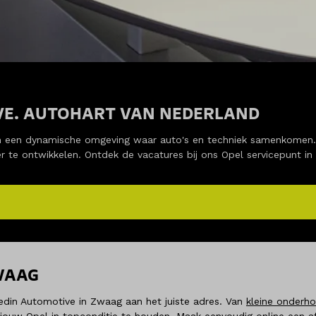
VE. AUTOHART VAN NEDERLAND
 in een dynamische omgeving waar auto's en techniek samenkomen. 
r te ontwikkelen. Ontdek de vacatures bij ons Opel servicepunt in
WAAG
Hedin Automotive in Zwaag aan het juiste adres. Van
kleine onderh
m jouw Opel in topconditie te houden.
Maak eenvoudig online een a