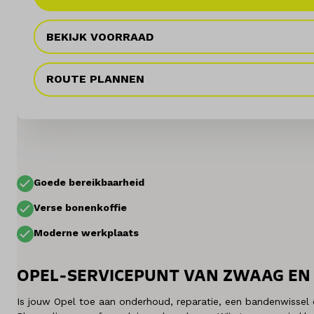
Onderhoud
BEKIJK VOORRAAD
Diensten
ROUTE PLANNEN
Contact
Mijn account
Goede bereikbaarheid
Vacatures
Verse bonenkoffie
Vergelijken
Moderne werkplaats
Vestigingen
OPEL-SERVICEPUNT VAN ZWAAG EN
Merken
Is jouw Opel toe aan onderhoud, reparatie, een bandenwissel 