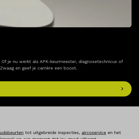
Of je nu werkt als APK-keurmeester, diagnosetechnicus of
 Zwaag en geef je carrière een boost.
oudsbeurten
tot uitgebreide inspecties,
aircoservice
en het
fspraak
op een moment dat jou goed uitkomt.