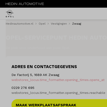
Hedinautomotive.nl
Opel
Vestigingen
Zwaag
MENU
OPEL-SERVICEPUNT HEDIN AUT
Nieuw
Dé plek voor onderhoud aan jouw Opel.
Occasions
Acties
ADRES EN CONTACTGEGEVENS
Bedrijfswagens
De Factorij 5, 1689 AK Zwaag
webstores_locus.time_formatter.opening_times.opens_at
Private lease
0229 276 695
webstores_locus.time_formatter.opening_times.reachable
Zakelijke lease
MAAK WERKPLAATSAFSPRAAK
Elektrisch