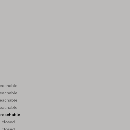
reachable
reachable
reachable
reachable
.reachable
.closed
.closed