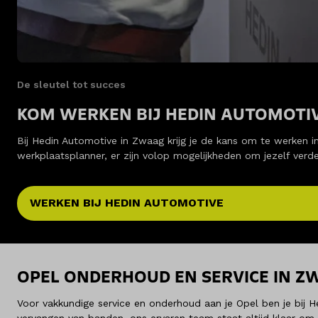
De sleutel tot succes
KOM WERKEN BIJ HEDIN AUTOMOTI
Bij Hedin Automotive in Zwaag krijg je de kans om te werken
werkplaatsplanner, er zijn volop mogelijkheden om jezelf verde
WERKEN BIJ HEDIN AUTOMOTIVE
OPEL ONDERHOUD EN SERVICE IN Z
Voor vakkundige service en onderhoud aan je Opel ben je bij 
vervangen van banden
, ons ervaren team staat altijd klaar o