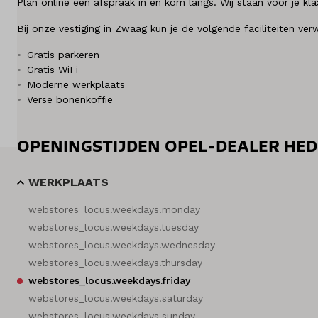
Plan online een afspraak in en kom langs. Wij staan voor je kl
Diensten
Bij onze vestiging in Zwaag kun je de volgende faciliteiten ve
Over ons
Gratis parkeren
Gratis WiFi
Moderne werkplaats
Kennis & advies
Verse bonenkoffie
Land
Nederland
OPENINGSTIJDEN OPEL-DEALER HE
WERKPLAATS
Taal
Nederlands
webstores_locus.weekdays.monday
webstores_locus.weekdays.tuesday
webstores_locus.weekdays.wednesday
webstores_locus.weekdays.thursday
webstores_locus.weekdays.friday
webstores_locus.weekdays.saturday
webstores_locus.weekdays.sunday