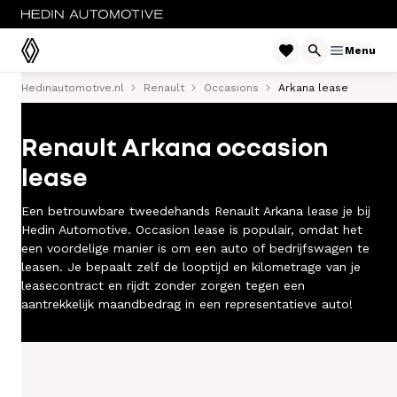
Menu
Hedinautomotive.nl
Renault
Occasions
Arkana lease
Menu
Renault Arkana occasion
Modellen
lease
Voorraad nieuw
Een betrouwbare tweedehands Renault Arkana lease je bij
Occasions
Hedin Automotive. Occasion lease is populair, omdat het
een voordelige manier is om een auto of bedrijfswagen te
leasen. Je bepaalt zelf de looptijd en kilometrage van je
Acties
leasecontract en rijdt zonder zorgen tegen een
aantrekkelijk maandbedrag in een representatieve auto!
Bedrijfswagens
Private lease
Zakelijke lease