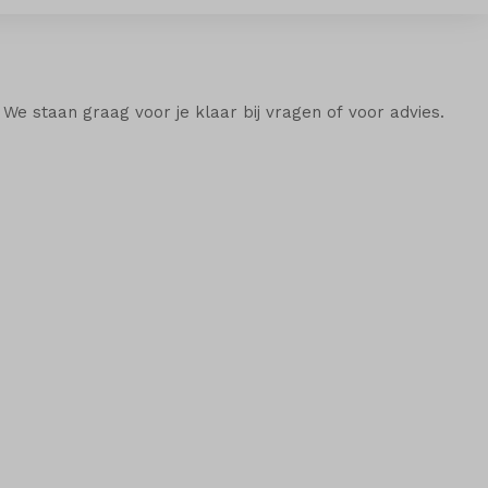
 We staan graag voor je klaar bij vragen of voor advies.
. Om te kopen of te leasen. Wij onderhouden je auto in
ring.