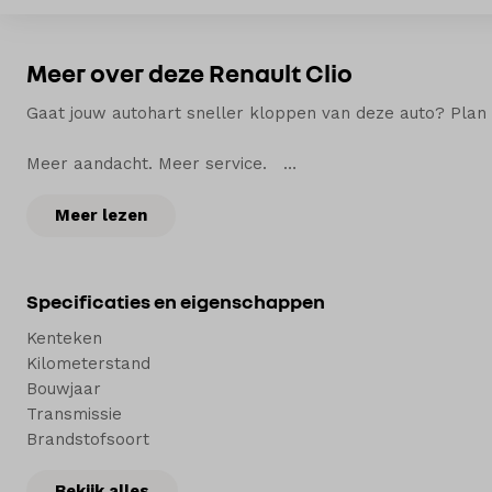
Meer over deze Renault Clio
Gaat jouw autohart sneller kloppen van deze auto? Plan vr
Meer aandacht. Meer service.
Bij Hedin Automotive vind je een ruime voorraad van zo’n 
Meer lezen
onze werkplaatsen en herstellen een schade als dat nodig 
Welkom bij Hedin Automotive. Autohart van Nede
Specificaties en eigenschappen
Kenteken
Kilometerstand
Bouwjaar
Transmissie
Brandstofsoort
Bekijk alles