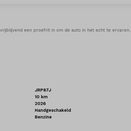
ijblijvend een proefrit in om de auto in het echt te ervaren.
5.000 nieuwe en tweedehands auto’s. Voor jezelf of je bedrijf
is. En natuurlijk helpen we je bij de financiering of verzeke
rland.
JRP87J
10 km
2026
Handgeschakeld
Benzine