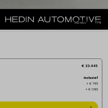
Alle foto's
1 / 19
€ 23.445
Inclusief
+ € 795
+ € 1.195