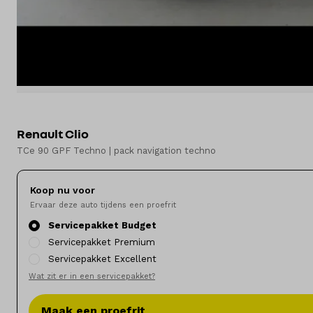
Merken
Diensten
Over ons
Kennis & advies
Renault Clio
TCe 90 GPF Techno | pack navigation techno
Land
Nederland
Koop nu voor
Ervaar deze auto tijdens een proefrit
Taal
Servicepakket Budget
Nederlands
Servicepakket Premium
Servicepakket Excellent
Wat zit er in een servicepakket?
Maak een proefrit