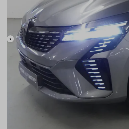
Elektrisch
Onderhoud
Diensten
Contact
Mijn account
Vacatures
Vergelijken
Vestigingen