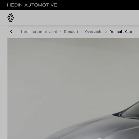
Hedinautomotive.nl
Renault
Overzicht
Renault Clio
Menu
Modellen
Voorraad nieuw
Occasions
Acties
Bedrijfswagens
Private lease
Zakelijke lease